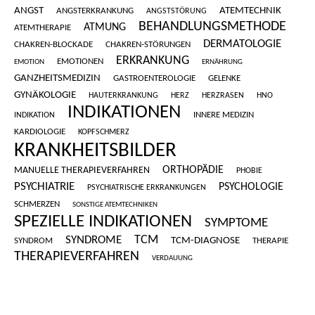
ANGST
ATEMTECHNIK
ANGSTERKRANKUNG
ANGSTSTÖRUNG
BEHANDLUNGSMETHODE
ATMUNG
ATEMTHERAPIE
DERMATOLOGIE
CHAKREN-BLOCKADE
CHAKREN-STÖRUNGEN
ERKRANKUNG
EMOTIONEN
EMOTION
ERNÄHRUNG
GANZHEITSMEDIZIN
GASTROENTEROLOGIE
GELENKE
GYNÄKOLOGIE
HAUTERKRANKUNG
HERZ
HERZRASEN
HNO
INDIKATIONEN
INNERE MEDIZIN
INDIKATION
KARDIOLOGIE
KOPFSCHMERZ
KRANKHEITSBILDER
ORTHOPÄDIE
MANUELLE THERAPIEVERFAHREN
PHOBIE
PSYCHIATRIE
PSYCHOLOGIE
PSYCHIATRISCHE ERKRANKUNGEN
SCHMERZEN
SONSTIGE ATEMTECHNIKEN
SPEZIELLE INDIKATIONEN
SYMPTOME
SYNDROME
TCM
TCM-DIAGNOSE
SYNDROM
THERAPIE
THERAPIEVERFAHREN
VERDAUUNG