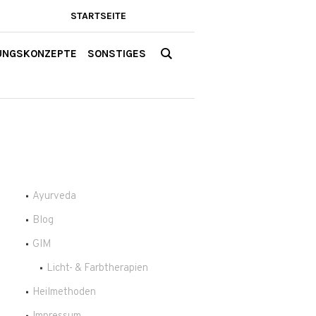
STARTSEITE
UNGSKONZEPTE
SONSTIGES
Ayurveda
Blog
GIM
Licht- & Farbtherapien
Heilmethoden