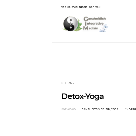
von Dr. med. Nicolai Schreck
BEITRAG
Detox-Yoga
2021-05-09
GANZHEITSMEDIZIN
,
YOGA
BY
DRNI