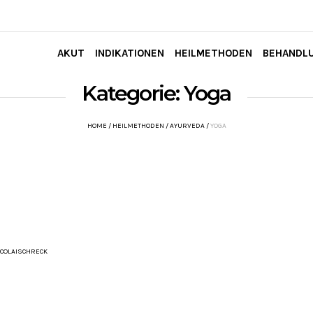
AKUT
INDIKATIONEN
HEILMETHODEN
BEHANDL
Kategorie:
Yoga
HOME
/
HEILMETHODEN
/
AYURVEDA
/
YOGA
COLAISCHRECK