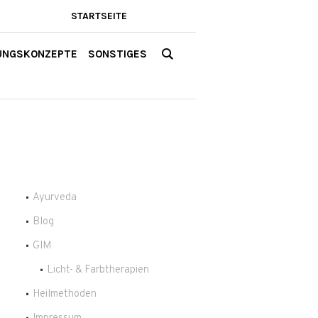
STARTSEITE
UNGSKONZEPTE
SONSTIGES
Ayurveda
Blog
GIM
Licht- & Farbtherapien
Heilmethoden