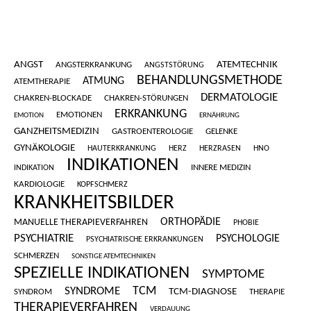
ANGST
ATEMTECHNIK
ANGSTERKRANKUNG
ANGSTSTÖRUNG
BEHANDLUNGSMETHODE
ATMUNG
ATEMTHERAPIE
DERMATOLOGIE
CHAKREN-BLOCKADE
CHAKREN-STÖRUNGEN
ERKRANKUNG
EMOTIONEN
EMOTION
ERNÄHRUNG
GANZHEITSMEDIZIN
GASTROENTEROLOGIE
GELENKE
GYNÄKOLOGIE
HAUTERKRANKUNG
HERZ
HERZRASEN
HNO
INDIKATIONEN
INNERE MEDIZIN
INDIKATION
KARDIOLOGIE
KOPFSCHMERZ
KRANKHEITSBILDER
ORTHOPÄDIE
MANUELLE THERAPIEVERFAHREN
PHOBIE
PSYCHIATRIE
PSYCHOLOGIE
PSYCHIATRISCHE ERKRANKUNGEN
SCHMERZEN
SONSTIGE ATEMTECHNIKEN
SPEZIELLE INDIKATIONEN
SYMPTOME
SYNDROME
TCM
TCM-DIAGNOSE
SYNDROM
THERAPIE
THERAPIEVERFAHREN
VERDAUUNG