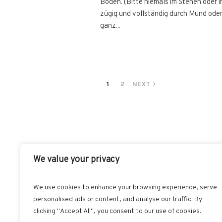
Boden. (Bitte niemals im Stehen oder i
zügig und vollständig durch Mund oder 
ganz...
1
2
NEXT
We value your privacy
We use cookies to enhance your browsing experience, serve
personalised ads or content, and analyse our traffic. By
clicking "Accept All", you consent to our use of cookies.
AKUT
INDI