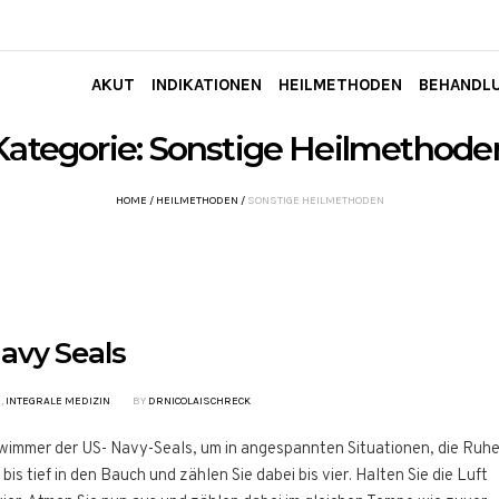
AKUT
INDIKATIONEN
HEILMETHODEN
BEHANDL
Kategorie:
Sonstige Heilmethode
HOME
/
HEILMETHODEN
/
SONSTIGE HEILMETHODEN
avy Seals
N
,
INTEGRALE MEDIZIN
BY
DRNICOLAISCHRECK
immer der US- Navy-Seals, um in angespannten Situationen, die Ruh
s tief in den Bauch und zählen Sie dabei bis vier. Halten Sie die Luft