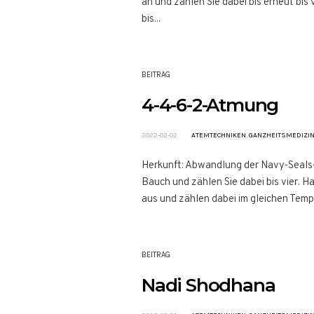
an und zählen Sie dabei bis erneut bis
bis...
BEITRAG
4-4-6-2-Atmung
2022-02-02
ATEMTECHNIKEN
,
GANZHEITSMEDIZI
Herkunft: Abwandlung der Navy-Seals-T
Bauch und zählen Sie dabei bis vier. Ha
aus und zählen dabei im gleichen Temp
BEITRAG
Nadi Shodhana