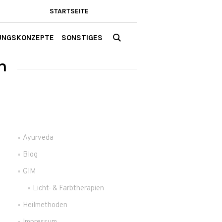
STARTSEITE
UNGSKONZEPTE
SONSTIGES
n
Ayurveda
Blog
GIM
Licht- & Farbtherapien
e
Heilmethoden