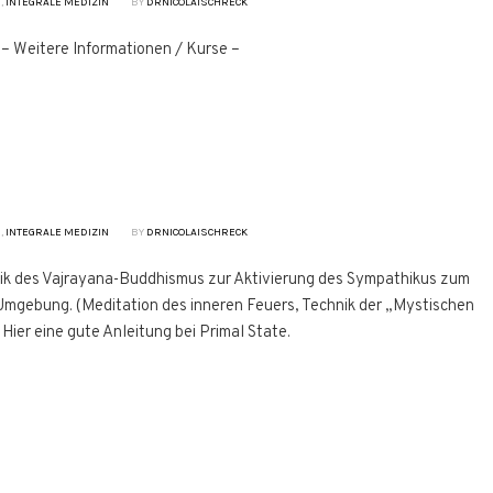
N
,
INTEGRALE MEDIZIN
BY
DRNICOLAISCHRECK
– Weitere Informationen / Kurse –
N
,
INTEGRALE MEDIZIN
BY
DRNICOLAISCHRECK
nik des Vajrayana-Buddhismus zur Aktivierung des Sympathikus zum
mgebung. (Meditation des inneren Feuers, Technik der „Mystischen
Hier eine gute Anleitung bei Primal State.