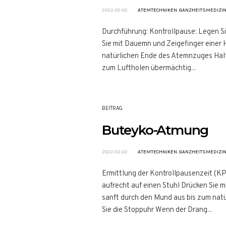
2022-02-02
ATEMTECHNIKEN
,
GANZHEITSMEDIZI
Durchführung: Kontrollpause: Legen Sie
Sie mit Dauemn und Zeigefinger einer
natürlichen Ende des Atemnzuges Halte
zum Luftholen übermächtig...
BEITRAG
Buteyko-Atmung
2022-02-02
ATEMTECHNIKEN
,
GANZHEITSMEDIZI
Ermittlung der Kontrollpausenzeit (KPZ
aufrecht auf einen Stuhl Drücken Sie 
sanft durch den Mund aus bis zum natü
Sie die Stoppuhr Wenn der Drang...