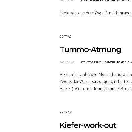
2022-02-02
ATEMTECHNIKEN
,
GANZHEITSMEDIZI
Herkunft: aus dem Yoga Durchführung: 
BEITRAG
Tummo-Atmung
2022-02-02
ATEMTECHNIKEN
,
GANZHEITSMEDIZI
Herkunft: Tantrische Meditationstech
Zweck der Wärmeerzeugung in kalter U
Hitze“) Weitere Informationen / Kurse 
BEITRAG
Kiefer-work-out