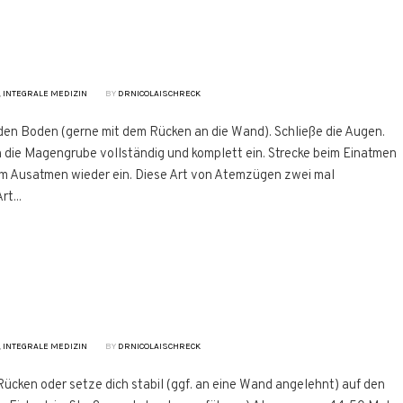
,
INTEGRALE MEDIZIN
BY
DRNICOLAISCHRECK
den Boden (gerne mit dem Rücken an die Wand). Schließe die Augen.
in die Magengrube vollständig und komplett ein. Strecke beim Einatmen
im Ausatmen wieder ein. Diese Art von Atemzügen zwei mal
t...
,
INTEGRALE MEDIZIN
BY
DRNICOLAISCHRECK
cken oder setze dich stabil (ggf. an eine Wand angelehnt) auf den