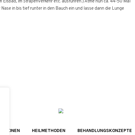
m Eisbad, im Straßenverkehr etc. ausführen.) Atme nun ca. 44-50 Mal
Nase in bis tief runter in den Bauch ein und lasse dann die Lunge
KATIONEN
HEILMETHODEN
BEHANDLUNGSKONZEPTE