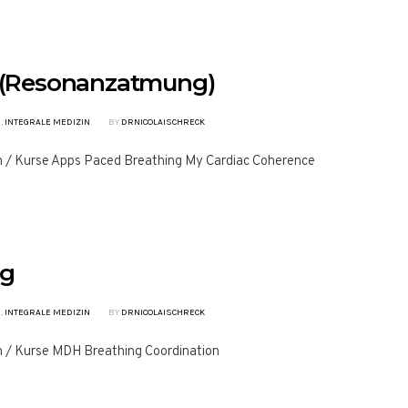
 (Resonanzatmung)
N
,
INTEGRALE MEDIZIN
BY
DRNICOLAISCHRECK
n / Kurse Apps Paced Breathing My Cardiac Coherence
ng
N
,
INTEGRALE MEDIZIN
BY
DRNICOLAISCHRECK
n / Kurse MDH Breathing Coordination