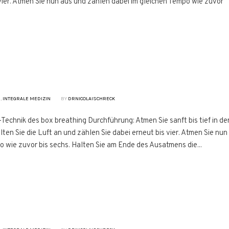
 vier. Atmen Sie nun aus und zählen dabei im gleichen Tempo wie zuvor
N
,
INTEGRALE MEDIZIN
BY
DRNICOLAISCHRECK
echnik des box breathing Durchführung: Atmen Sie sanft bis tief in de
lten Sie die Luft an und zählen Sie dabei erneut bis vier. Atmen Sie nun
o wie zuvor bis sechs. Halten Sie am Ende des Ausatmens die...