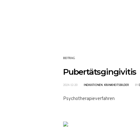
BEITRAG
Pubertätsgingivitis
2024-12-20
INDIKATIONEN
,
KRANKHEITSBILDER
BY
Psychotherapieverfahren