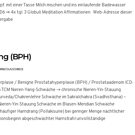
Trpf. mit einer Tasse Milch mischen und ins einlaufende Badewasser
6 ⇒ 4x tgl. 3 Globuli Meditation Affirmationen Web-Adresse dieser
tergabe
ng (BPH)
DRNICOLAISCHRECK
rplasie / Benigne Prostatahyperplasie (BPH) / Prostataadenom ICD-
h TCM Nieren-Yang-Schwäche → chronische Nieren-Yin-Stauung
urveda/Chakrenlehre Schwäche im Sakralchakra (Svadhisthana) –
Nieren-Yin-Stauung Schwäche im Blasen-Meridian Schwäche
häufiger Harndrang (Pollakisurie) bei geringer Menge nächtlicher
tionsbeginn abgeschwächter Harnstrahl unvollständige