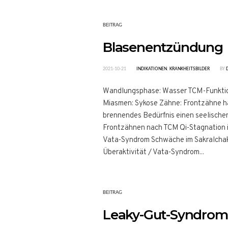
BEITRAG
Blasenentzündung
2021-10-21
INDIKATIONEN
,
KRANKHEITSBILDER
BY
Wandlungsphase: Wasser TCM-Funktions
Miasmen: Sykose Zähne: Frontzähne hä
brennendes Bedürfnis einen seelische
Frontzähnen nach TCM Qi-Stagnation i
Vata-Syndrom Schwäche im Sakralchakr
Überaktivität / Vata-Syndrom...
BEITRAG
Leaky-Gut-Syndrom