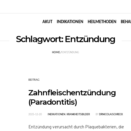
AKUT
INDIKATIONEN
HEILMETHODEN
BEHA
Schlagwort:
Entzündung
HOME
/
ENTZÜNDUNG
BEITRAG
Zahnfleischentzündung
(Paradontitis)
2025-12-20
INDIKATIONEN
,
KRANKHEITSBILDER
BY
DRNICOLAISCHRECK
Entzündung verursacht durch Plaquebakterien, die