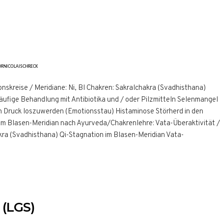
DRNICOLAISCHRECK
kreise / Meridiane: Ni, Bl Chakren: Sakralchakra (Svadhisthana)
ufige Behandlung mit Antibiotika und / oder Pilzmitteln Selenmangel
n Druck loszuwerden (Emotionsstau) Histaminose Störherd in den
m Blasen-Meridian nach Ayurveda/Chakrenlehre: Vata-Überaktivität /
a (Svadhisthana) Qi-Stagnation im Blasen-Meridian Vata-
 (LGS)