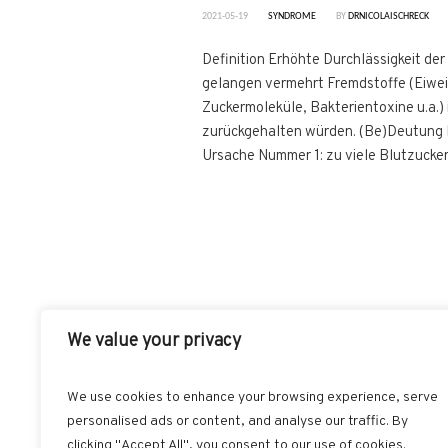
2021-05-19
SYNDROME
BY
DRNICOLAISCHRECK
Definition Erhöhte Durchlässigkeit 
gelangen vermehrt Fremdstoffe (Eiwei
Zuckermoleküle, Bakterientoxine u.a.) 
zurückgehalten würden. (Be)Deutung Di
Ursache Nummer 1: zu viele Blutzucker
We value your privacy
We use cookies to enhance your browsing experience, serve
personalised ads or content, and analyse our traffic. By
clicking "Accept All", you consent to our use of cookies.