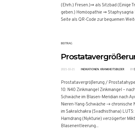
(Ehrh.) Fresen.)⇒ als Sitzbad (Einige 
geben.) Homöopathie ⇒ Staphysagria D
Seite als QR-Code zur bequemen Wei
BEITRAG
Prostatavergrößeru
2021-10-21
INDIKATIONEN
,
KRANKHEITSBILDER
BY
Prostatavergrößerung / Prostatahype
10: N40 Zinkmangel Zinkmangel – nac
Schwäche im Blasen-Meridian nach Ay
Nieren-Yang-Schwäche → chronische 
im Sakralchakra (Svadhisthana) LUTS: 
Harndrang (Nykturie) verzögerter Mik
Blasenentleerung...