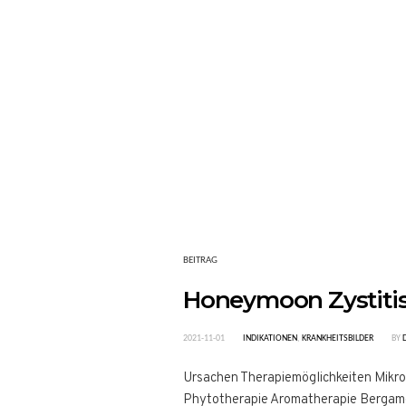
BEITRAG
Honeymoon Zystiti
2021-11-01
INDIKATIONEN
,
KRANKHEITSBILDER
BY
Ursachen Therapiemöglichkeiten Mik
Phytotherapie Aromatherapie Bergamot