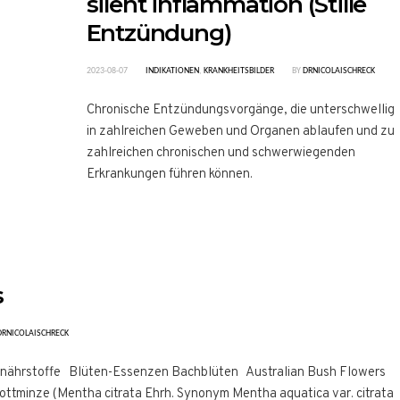
silent inflammation (Stille
Entzündung)
2023-08-07
INDIKATIONEN
,
KRANKHEITSBILDER
BY
DRNICOLAISCHRECK
Chronische Entzündungsvorgänge, die unterschwellig
in zahlreichen Geweben und Organen ablaufen und zu
zahlreichen chronischen und schwerwiegenden
Erkrankungen führen können.
s
DRNICOLAISCHRECK
ronährstoffe Blüten-Essenzen Bachblüten Australian Bush Flowers
tminze (Mentha citrata Ehrh. Synonym Mentha aquatica var. citrata