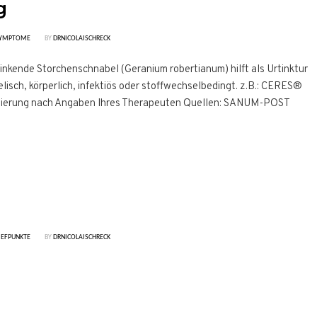
g
YMPTOME
BY
DRNICOLAISCHRECK
inkende Storchenschnabel (Geranium robertianum) hilft als Urtinktur
isch, körperlich, infektiös oder stoffwechselbedingt. z.B.: CERES®
osierung nach Angaben Ihres Therapeuten Quellen: SANUM-POST
IEFPUNKTE
BY
DRNICOLAISCHRECK