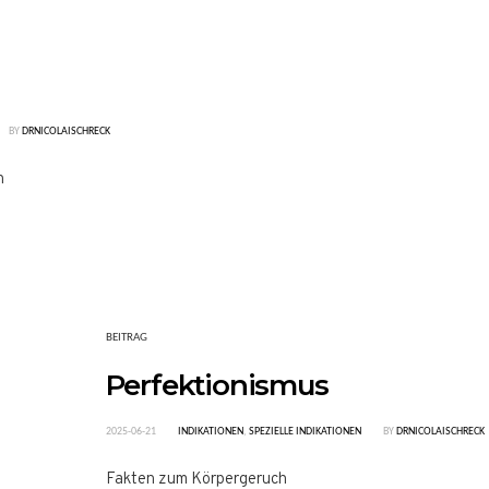
BY
DRNICOLAISCHRECK
n
BEITRAG
Perfektionismus
2025-06-21
INDIKATIONEN
,
SPEZIELLE INDIKATIONEN
BY
DRNICOLAISCHRECK
Fakten zum Körpergeruch