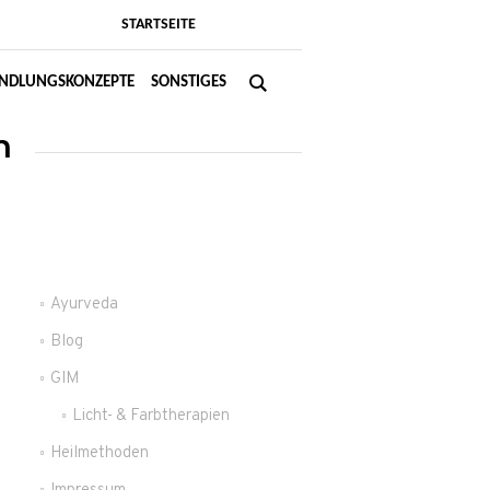
STARTSEITE
NDLUNGSKONZEPTE
SONSTIGES
n
Ayurveda
Blog
GIM
Licht- & Farbtherapien
Heilmethoden