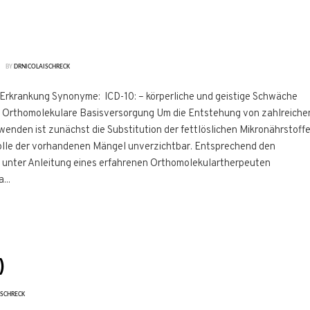
BY
DRNICOLAISCHRECK
 Erkrankung Synonyme: ICD-10: – körperliche und geistige Schwäche
Orthomolekulare Basisversorgung Um die Entstehung von zahlreiche
den ist zunächst die Substitution der fettlöslichen Mikronährstoff
rolle der vorhandenen Mängel unverzichtbar. Entsprechend den
 unter Anleitung eines erfahrenen Orthomolekulartherpeuten
...
)
ISCHRECK