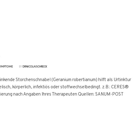
YMPTOME
BY
DRNICOLAISCHRECK
inkende Storchenschnabel (Geranium robertianum) hilft als Urtinktur
isch, körperlich, infektiös oder stoffwechselbedingt. z.B.: CERES®
osierung nach Angaben Ihres Therapeuten Quellen: SANUM-POST