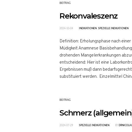
BEITRAG
Rekonvaleszenz
2024-10-04
INDIKATIONEN
,
SPEZIELLE INDIKATIONEN
Definition: Erholungsphase nach einer
Müdigkeit Anamnese Basisbehandlung 
drohenden Mangelerkrankungen abzuwen
entscheidend: Hier ist eine Laborkont
Ergebnissen muß dann bedarfsgerecht
substituiert werden. Einzelmittel China
BEITRAG
Schmerz (allgemein
2024-07-29
SPEZIELLE INDIKATIONEN
BY
DRNICOLA