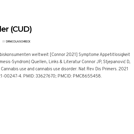
der (CUD)
BY
DRNICOLAISCHRECK
abiskonsumenten weltweit [Connor 2021] Symptome Appetitlosigkeit
esis-Syndrom) Quellen, Links & Literatur Connor JP, Stjepanović D,
. Cannabis use and cannabis use disorder. Nat Rev Dis Primers. 2021
2-021-00247-4. PMID: 33627670; PMCID: PMC8655458.