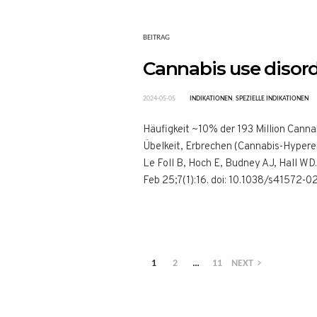
BEITRAG
Cannabis use disor
2024-05-05
INDIKATIONEN
,
SPEZIELLE INDIKATIONEN
Häufigkeit ~10% der 193 Million Cann
Übelkeit, Erbrechen (Cannabis-Hyperem
Le Foll B, Hoch E, Budney AJ, Hall WD
Feb 25;7(1):16. doi: 10.1038/s4157
1
2
…
11
NEXT