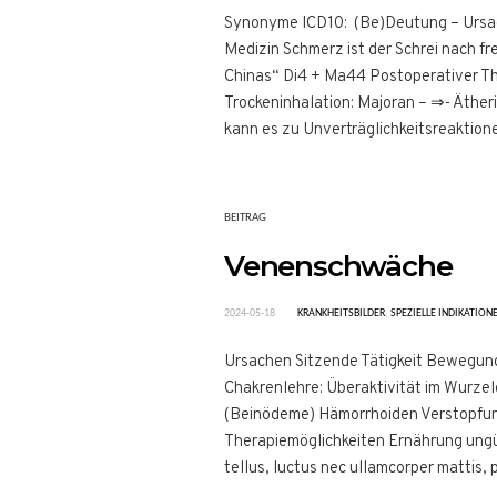
Synonyme ICD10: (Be)Deutung – Ursa
Medizin Schmerz ist der Schrei nach f
Chinas“ Di4 + Ma44 Postoperativer T
Trockeninhalation: Majoran – ⇒- Äther
kann es zu Unverträglichkeitsreaktione
BEITRAG
Venenschwäche
2024-05-18
KRANKHEITSBILDER
,
SPEZIELLE INDIKATION
Ursachen Sitzende Tätigkeit Bewegun
Chakrenlehre: Überaktivität im Wurz
(Beinödeme) Hämorrhoiden Verstopfun
Therapiemöglichkeiten Ernährung ungüns
tellus, luctus nec ullamcorper mattis, p