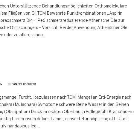
chen Unterstützende Behandlungsmöglichkeiten Orthomolekulare
reiem Fließen von Qi. TCM Bewährte Punktkombinationen „Aspirin
horaxschmerz Di4 + Pe6 schmerzreduzierende Ätherische Öle zur
ische Ölmischungen: – Vorsicht: Bei der Anwendung Ätherischer Öle
n oder zu allergischen...
EN
BY
DRNICOLAISCHRECK
gsmangel Furcht, loszulassen nach TCM: Mangel an Erd-Energie nach
elchakra (Muladhara) Symptome schwere Beine Wasser in den Beinen
g (Obstipation) Druck im rechten Oberbauch Völlegefühl Krampfadern
tig Lorem ipsum dolor sit amet, consectetur adipiscing elit. Ut elit
ulvinar dapibus leo....