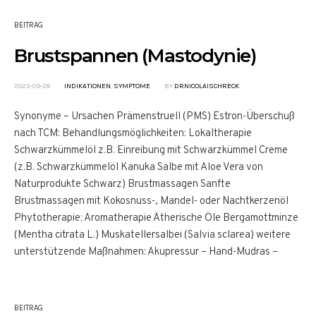
BEITRAG
Brustspannen (Mastodynie)
2023-09-28
INDIKATIONEN
,
SYMPTOME
BY
DRNICOLAISCHRECK
Synonyme – Ursachen Prämenstruell (PMS) Estron-Überschuß
nach TCM: Behandlungsmöglichkeiten: Lokaltherapie
Schwarzkümmelöl z.B. Einreibung mit Schwarzkümmel Creme
(z.B. Schwarzkümmelöl Kanuka Salbe mit Aloe Vera von
Naturprodukte Schwarz) Brustmassagen Sanfte
Brustmassagen mit Kokosnuss-, Mandel- oder Nachtkerzenöl
Phytotherapie: Aromatherapie Ätherische Öle Bergamottminze
(Mentha citrata L.) Muskatellersalbei (Salvia sclarea) weitere
unterstützende Maßnahmen: Akupressur – Hand-Mudras –
BEITRAG