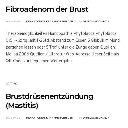
Fibroadenom der Brust
2023-09-09
INDIKATIONEN
,
KRANKHEITSBILDER
BY
DRNICOLAISCHRECK
Therapiemöglichkeiten Homöopathie Phytolacca Phytolacca
C15 ⇒ 3x tgl. mit 1-2Std. Abstand zum Essen 5 Globuli im Mund
zergehen lassen oder 5 Trpf. unter die Zunge geben Quellen:
Moiloa 2006 Quellen / Literatur Web-Adresse dieser Seite als
QR-Code zur bequemen Weitergabe
BEITRAG
Brustdrüsenentzündung
(Mastitis)
2023-07-29
INDIKATIONEN
,
KRANKHEITSBILDER
BY
DRNICOLAISCHRECK