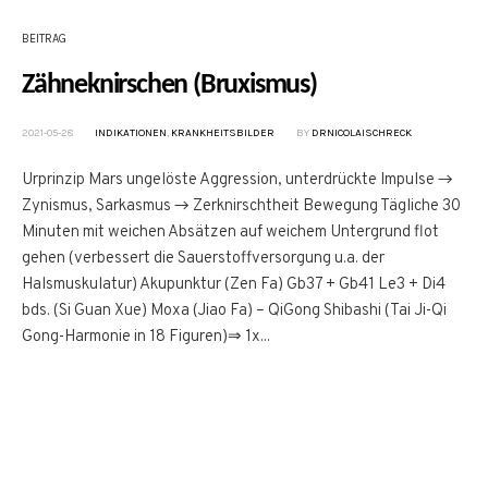
BEITRAG
Zähneknirschen (Bruxismus)
2021-05-28
INDIKATIONEN
,
KRANKHEITSBILDER
BY
DRNICOLAISCHRECK
Urprinzip Mars ungelöste Aggression, unterdrückte Impulse →
Zynismus, Sarkasmus → Zerknirschtheit Bewegung Tägliche 30
Minuten mit weichen Absätzen auf weichem Untergrund flot
gehen (verbessert die Sauerstoffversorgung u.a. der
Halsmuskulatur) Akupunktur (Zen Fa) Gb37 + Gb41 Le3 + Di4
bds. (Si Guan Xue) Moxa (Jiao Fa) – QiGong Shibashi (Tai Ji-Qi
Gong-Harmonie in 18 Figuren)⇒ 1x...