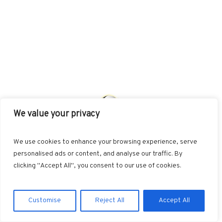
We value your privacy
AKUT
INDIKATIONEN
HEILMETHODEN
We use cookies to enhance your browsing experience, serve
BEHANDLUNGSKONZEPTE
SONSTIGES
personalised ads or content, and analyse our traffic. By
clicking "Accept All", you consent to our use of cookies.
Datenschutzerklärung
/ NiSc web-d-sign © 2026 / All Rights
Customise
Reject All
Accept All
Reserved