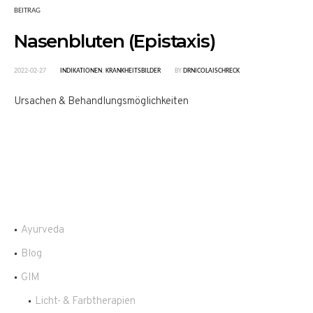
BEITRAG
Nasenbluten (Epistaxis)
2022-02-27
INDIKATIONEN
,
KRANKHEITSBILDER
BY
DRNICOLAISCHRECK
Ursachen & Behandlungsmöglichkeiten
Ayurveda
Blog
GIM
Licht- & Farbtherapien