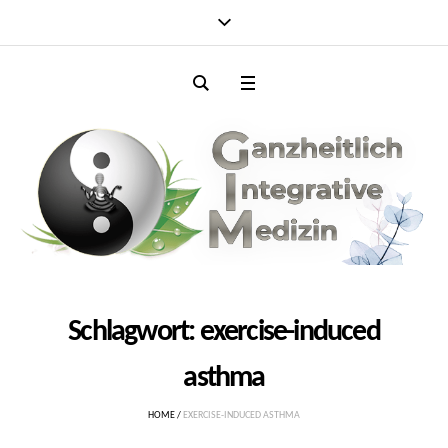
Schlagwort:
exercise-induced
asthma
HOME
/
EXERCISE-INDUCED ASTHMA