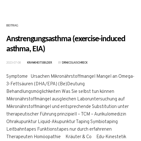
BEITRAG
Anstrengungsasthma (exercise-induced
asthma, EIA)
2023-07-08
KRANKHEITSBILDER
BY
DRNICOLAISCHRECK
Symptome Ursachen Mikronährstoffmangel Mangel an Omega-
3-Fettsäuren (DHA/EPA) (Be)Deutung
Behandlungsmöglichkeiten Was Sie selbst tun können
Mikronährstoffmängel ausgleichen Laboruntersuchung auf
Mikronährstoffmängel und entsprechende Substitution unter
therapeutischer Führung prinzipiell – TCM – Aurikulomedizin
Ohrakupunktur Liquid-Akupunktur Taping Symbiotaping
Leitbahntapes Funktionstapes nur durch erfahrenen
Therapeuten Homöopathie Kräuter & Co Edu-Kinestetik