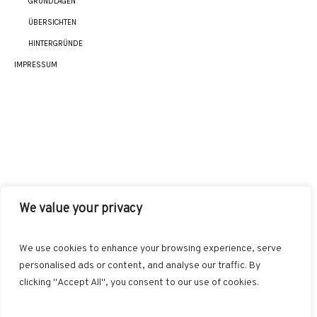
GRUNDLAGEN
ÜBERSICHTEN
HINTERGRÜNDE
IMPRESSUM
We value your privacy
AKUT
INDIKATIONEN
HEILMETHODEN
We use cookies to enhance your browsing experience, serve
BEHANDLUNGSKONZEPTE
SONSTIGES
personalised ads or content, and analyse our traffic. By
clicking "Accept All", you consent to our use of cookies.
Datenschutzerklärung
/ NiSc web-d-sign © 2026 / All Rights