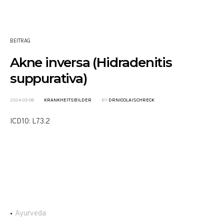
BEITRAG
Akne inversa (Hidradenitis
suppurativa)
2024-05-06
KRANKHEITSBILDER
BY
DRNICOLAISCHRECK
ICD10: L73.2
Ayurveda