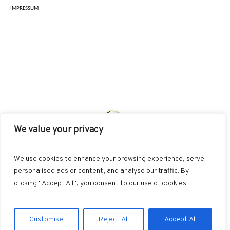
IMPRESSUM
We value your privacy
AKUT
INDIKATIONEN
HEILMETHODEN
We use cookies to enhance your browsing experience, serve
BEHANDLUNGSKONZEPTE
SONSTIGES
personalised ads or content, and analyse our traffic. By
clicking "Accept All", you consent to our use of cookies.
Datenschutzerklärung
/ NiSc web-d-sign © 2026 / All Rights
Customise
Reject All
Accept All
Reserved