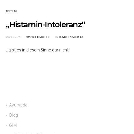
BEITRAG
„Histamin-Intoleranz“
2021-05-09
KRANKHEITSBILDER
BY
DRNICOLAISCHRECK
...gibt es in diesem Sinne gar nicht!
Ayurveda
Blog
GIM