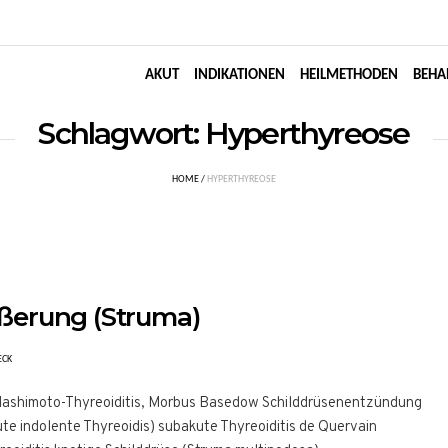
AKUT
INDIKATIONEN
HEILMETHODEN
BEHA
Schlagwort:
Hyperthyreose
HOME
/
HYPERTHYREOSE
ßerung (Struma)
ECK
Hashimoto-Thyreoiditis, Morbus Basedow Schilddrüsenentzündung
ute indolente Thyreoidis) subakute Thyreoiditis de Quervain