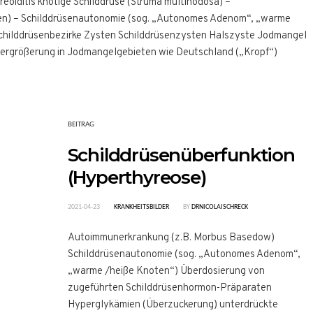
yreoiditis knotige Schilddrüse (Struma multinodosa) –
en) – Schilddrüsenautonomie (sog. „Autonomes Adenom“, „warme
Schilddrüsenbezirke Zysten Schilddrüsenzysten Halszyste Jodmangel
vergrößerung in Jodmangelgebieten wie Deutschland („Kropf“)
BEITRAG
Schilddrüsenüberfunktion
(Hyperthyreose)
2021-04-23
KRANKHEITSBILDER
BY
DRNICOLAISCHRECK
Autoimmunerkrankung (z.B. Morbus Basedow)
Schilddrüsenautonomie (sog. „Autonomes Adenom“,
„warme /heiße Knoten“) Überdosierung von
zugeführten Schilddrüsenhormon-Präparaten
Hyperglykämien (Überzuckerung) unterdrückte