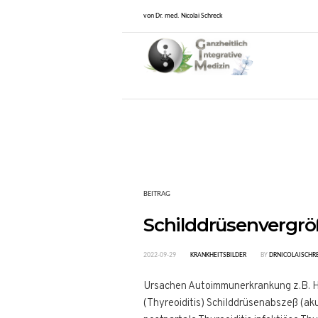
von Dr. med. Nicolai Schreck
BEITRAG
Schilddrüsenvergrö
2022-09-29
KRANKHEITSBILDER
BY
DRNICOLAISCHR
Ursachen Autoimmunerkrankung z.B. 
(Thyreoiditis) Schilddrüsenabszeß (ak