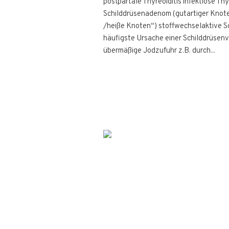
postpartale Thyreoiditis infektiöse Th
Schilddrüsenadenom (gutartiger Knot
/heiße Knoten“) stoffwechselaktive 
häufigste Ursache einer Schilddrüsen
übermäßige Jodzufuhr z.B. durch...