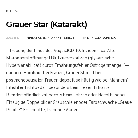
BEITRAG
Grauer Star (Katarakt)
2022-11-12
INDIKATIONEN
,
KRANKHEITSBILDER
BY
DRNICOLAISCHRECK
– Trübung der Linse des Auges.ICD-10: Inzidenz: ca. Alter
Mikronährstoffmangel Blutzuckerspitzen (glykämische
Hypervariabilität) durch Ernährungsfehler Östrogenmangel (→
dünnere Hornhaut bei Frauen, Grauer Star ist bei
postmenopausalen Frauen doppelt so häufig wie bei Männern)
Erhöhter Lichtbedarf besonders beim Lesen Erhöhte
Blendempfindlichkeit nachts beim Fahren oder Nachtblindheit
Einäugige Doppelbilder Grauschleier oder Farbschwäche „Graue
Pupille“ Erschöpfte, tränende Augen...