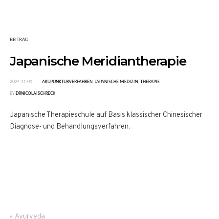
BEITRAG
Japanische Meridiantherapie
2024-11-01
AKUPUNKTURVERFAHREN
,
JAPANISCHE MEDIZIN
,
THERAPIE
BY
DRNICOLAISCHRECK
Japanische Therapieschule auf Basis klassischer Chinesischer
Diagnose- und Behandlungsverfahren.
Ayurveda