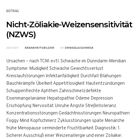
BEITRAG
Nicht-Zöliakie-Weizensensitivität
(NZWS)
2021-10-11
KRANKHEITSBILDER
BY
DRNICOLAISCHRECK
Ursachen – nach TCM: evtl. Schwäche im Dünndarm-Meridian
Symptome: Müdigkeit Schwäche Gewichtsverlust
Kreislaufstörungen Infektanfälligkeit Durchfall Blähungen
Bauchkrämpfe Übelkeit Appetitlosigkeit Hautentzündungen
Schuppenflechte Aphthen Zahnschmelzdefekte
Eisenmangelanämie Hepatopathie Ödeme Depression
Erschöpfung Nervosität Unruhe Ängste Streßintoleranz
Konzentrationsstörungen Gedächtnisstörungen Neuropathien
Foggy Mind Kopfschmerz Zyklusstörungen späte Menarche
frühe Menopause verminderte Fruchtbarkeit Diagnostik: 1.
Sicherer Ausschluß einer Weizenallergie und einer Zöliakie: