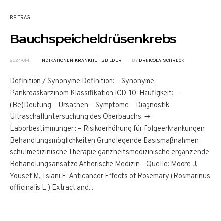
BEITRAG
Bauchspeicheldrüsenkrebs
2024-01-11
INDIKATIONEN
,
KRANKHEITSBILDER
BY
DRNICOLAISCHRECK
Definition / Synonyme Definition: – Synonyme:
Pankreaskarzinom Klassifikation ICD-10: Häufigkeit: –
(Be)Deutung – Ursachen – Symptome – Diagnostik
Ultraschalluntersuchung des Oberbauchs: →
Laborbestimmungen: – Risikoerhöhung für Folgeerkrankungen
Behandlungsmöglichkeiten Grundlegende Basismaßnahmen
schulmedizinische Therapie ganzheitsmedizinische ergänzende
Behandlungsansätze Ätherische Medizin – Quelle: Moore J,
Yousef M, Tsiani E. Anticancer Effects of Rosemary (Rosmarinus
officinalis L.) Extract and...