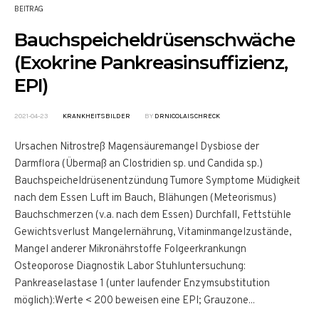
BEITRAG
Bauchspeicheldrüsenschwäche
(Exokrine Pankreasinsuffizienz,
EPI)
2021-04-23
KRANKHEITSBILDER
BY
DRNICOLAISCHRECK
Ursachen Nitrostreß Magensäuremangel Dysbiose der
Darmflora (Übermaß an Clostridien sp. und Candida sp.)
Bauchspeicheldrüsenentzündung Tumore Symptome Müdigkeit
nach dem Essen Luft im Bauch, Blähungen (Meteorismus)
Bauchschmerzen (v.a. nach dem Essen) Durchfall, Fettstühle
Gewichtsverlust Mangelernährung, Vitaminmangelzustände,
Mangel anderer Mikronährstoffe Folgeerkrankungn
Osteoporose Diagnostik Labor Stuhluntersuchung:
Pankreaselastase 1 (unter laufender Enzymsubstitution
möglich):Werte < 200 beweisen eine EPI; Grauzone...