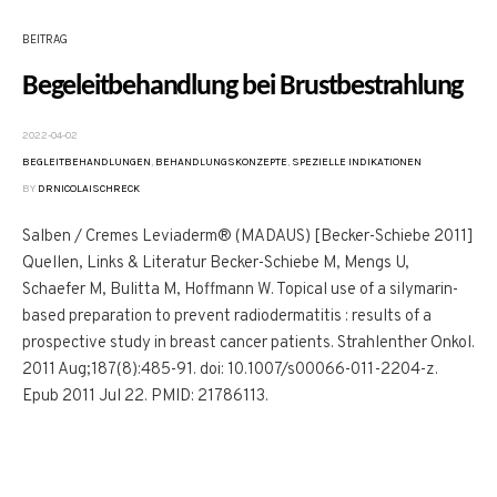
BEITRAG
Begeleitbehandlung bei Brustbestrahlung
2022-04-02
BEGLEITBEHANDLUNGEN
,
BEHANDLUNGSKONZEPTE
,
SPEZIELLE INDIKATIONEN
BY
DRNICOLAISCHRECK
Salben / Cremes Leviaderm® (MADAUS) [Becker-Schiebe 2011]
Quellen, Links & Literatur Becker-Schiebe M, Mengs U,
Schaefer M, Bulitta M, Hoffmann W. Topical use of a silymarin-
based preparation to prevent radiodermatitis : results of a
prospective study in breast cancer patients. Strahlenther Onkol.
2011 Aug;187(8):485-91. doi: 10.1007/s00066-011-2204-z.
Epub 2011 Jul 22. PMID: 21786113.