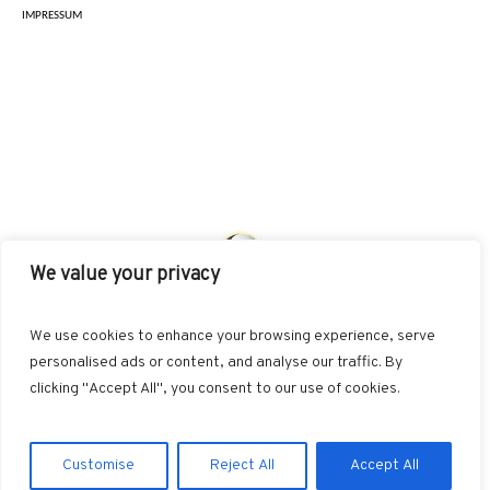
IMPRESSUM
We value your privacy
AKUT
INDIKATIONEN
HEILMETHODEN
We use cookies to enhance your browsing experience, serve
BEHANDLUNGSKONZEPTE
SONSTIGES
personalised ads or content, and analyse our traffic. By
clicking "Accept All", you consent to our use of cookies.
Datenschutzerklärung
/ NiSc web-d-sign © 2026 / All Rights
Customise
Reject All
Accept All
Reserved