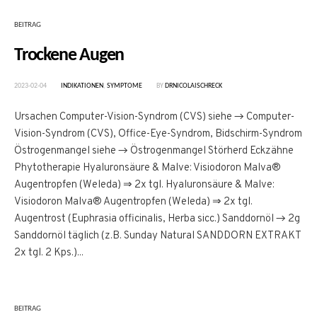
BEITRAG
Trockene Augen
2023-02-04
INDIKATIONEN
,
SYMPTOME
BY
DRNICOLAISCHRECK
Ursachen Computer-Vision-Syndrom (CVS) siehe → Computer-
Vision-Syndrom (CVS), Office-Eye-Syndrom, Bidschirm-Syndrom
Östrogenmangel siehe → Östrogenmangel Störherd Eckzähne
Phytotherapie Hyaluronsäure & Malve: Visiodoron Malva®
Augentropfen (Weleda) ⇒ 2x tgl. Hyaluronsäure & Malve:
Visiodoron Malva® Augentropfen (Weleda) ⇒ 2x tgl.
Augentrost (Euphrasia officinalis, Herba sicc.) Sanddornöl → 2g
Sanddornöl täglich (z.B. Sunday Natural SANDDORN EXTRAKT
2x tgl. 2 Kps.)...
BEITRAG