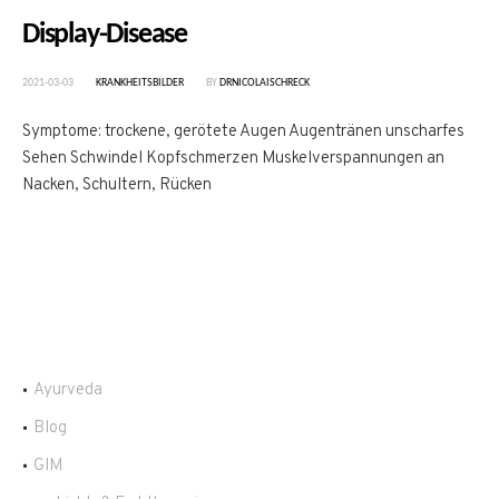
Display-Disease
2021-03-03
KRANKHEITSBILDER
BY
DRNICOLAISCHRECK
Symptome: trockene, gerötete Augen Augentränen unscharfes
Sehen Schwindel Kopfschmerzen Muskelverspannungen an
Nacken, Schultern, Rücken
Ayurveda
Blog
GIM