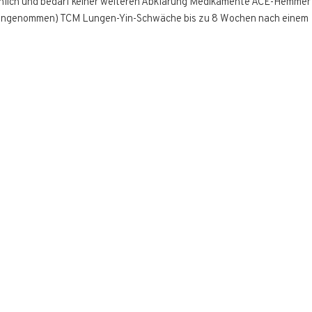
nlich und bedarf keiner weiteren Abklärung Medikamente ACE-Hemmer
oft angenommen) TCM Lungen-Yin-Schwäche bis zu 8 Wochen nach einem