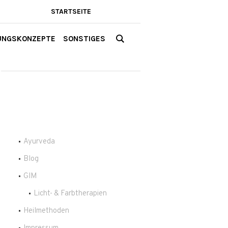
STARTSEITE
UNGSKONZEPTE
SONSTIGES
Ayurveda
Blog
GIM
Licht- & Farbtherapien
Heilmethoden