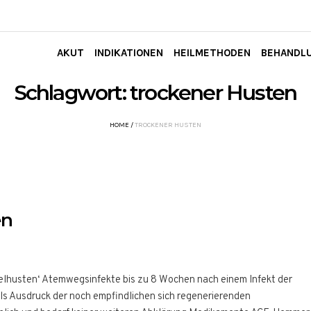
AKUT
INDIKATIONEN
HEILMETHODEN
BEHANDL
Schlagwort:
trockener Husten
HOME
/
TROCKENER HUSTEN
en
tzelhusten‘ Atemwegsinfekte bis zu 8 Wochen nach einem Infekt der
ls Ausdruck der noch empfindlichen sich regenerierenden