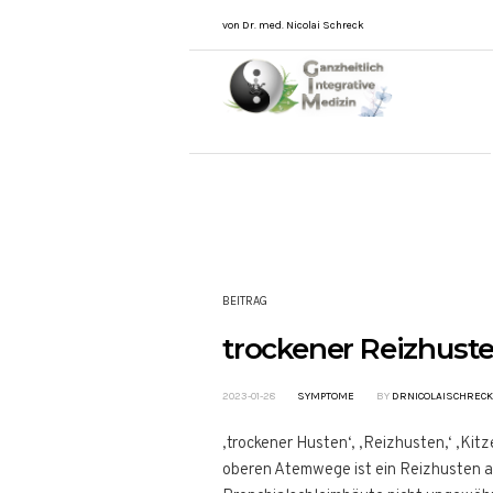
von Dr. med. Nicolai Schreck
BEITRAG
trockener Reizhust
2023-01-28
SYMPTOME
BY
DRNICOLAISCHRECK
‚trockener Husten‘, ‚Reizhusten,‘ ‚Ki
oberen Atemwege ist ein Reizhusten a