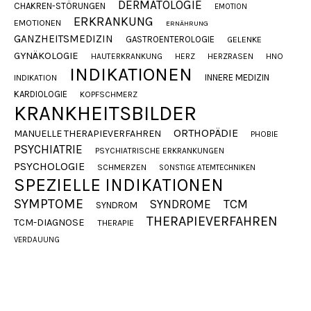
DERMATOLOGIE
CHAKREN-STÖRUNGEN
EMOTION
ERKRANKUNG
EMOTIONEN
ERNÄHRUNG
GANZHEITSMEDIZIN
GASTROENTEROLOGIE
GELENKE
GYNÄKOLOGIE
HAUTERKRANKUNG
HERZ
HERZRASEN
HNO
INDIKATIONEN
INNERE MEDIZIN
INDIKATION
KARDIOLOGIE
KOPFSCHMERZ
KRANKHEITSBILDER
ORTHOPÄDIE
MANUELLE THERAPIEVERFAHREN
PHOBIE
PSYCHIATRIE
PSYCHIATRISCHE ERKRANKUNGEN
PSYCHOLOGIE
SCHMERZEN
SONSTIGE ATEMTECHNIKEN
SPEZIELLE INDIKATIONEN
SYMPTOME
SYNDROME
TCM
SYNDROM
THERAPIEVERFAHREN
TCM-DIAGNOSE
THERAPIE
VERDAUUNG