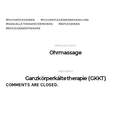
FUSSREFLEXZONEN
FUSSREFLEXZONENBEHANDLUNG
MANUELLE THERAPIEVERFAHREN
REFLEXZONEN
REFLEXZONENTHERAPIE
PREVIOUS POST
Ohrmassage
NEXT POST
Ganzkörperkältetherapie (GKKT)
COMMENTS ARE CLOSED.