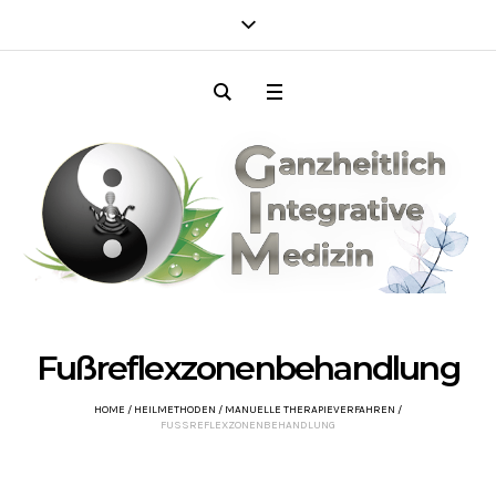
Fußreflexzonenbehandlung
HOME
/
HEILMETHODEN
/
MANUELLE THERAPIEVERFAHREN
/
FUSSREFLEXZONENBEHANDLUNG