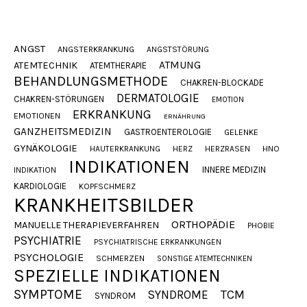
ANGST
ANGSTERKRANKUNG
ANGSTSTÖRUNG
ATMUNG
ATEMTECHNIK
ATEMTHERAPIE
BEHANDLUNGSMETHODE
CHAKREN-BLOCKADE
DERMATOLOGIE
CHAKREN-STÖRUNGEN
EMOTION
ERKRANKUNG
EMOTIONEN
ERNÄHRUNG
GANZHEITSMEDIZIN
GASTROENTEROLOGIE
GELENKE
GYNÄKOLOGIE
HAUTERKRANKUNG
HERZ
HERZRASEN
HNO
INDIKATIONEN
INNERE MEDIZIN
INDIKATION
KARDIOLOGIE
KOPFSCHMERZ
KRANKHEITSBILDER
ORTHOPÄDIE
MANUELLE THERAPIEVERFAHREN
PHOBIE
PSYCHIATRIE
PSYCHIATRISCHE ERKRANKUNGEN
PSYCHOLOGIE
SCHMERZEN
SONSTIGE ATEMTECHNIKEN
SPEZIELLE INDIKATIONEN
SYMPTOME
SYNDROME
TCM
SYNDROM