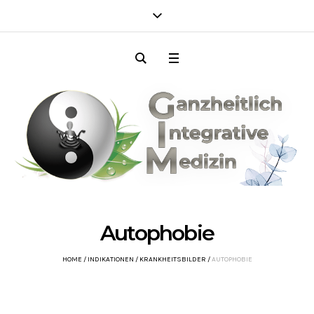
Autophobie
HOME
/
INDIKATIONEN
/
KRANKHEITSBILDER
/
AUTOPHOBIE