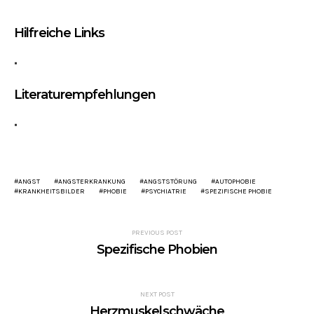
Hilfreiche Links
Literaturempfehlungen
ANGST
ANGSTERKRANKUNG
ANGSTSTÖRUNG
AUTOPHOBIE
KRANKHEITSBILDER
PHOBIE
PSYCHIATRIE
SPEZIFISCHE PHOBIE
PREVIOUS POST
Spezifische Phobien
NEXT POST
Herzmuskelschwäche