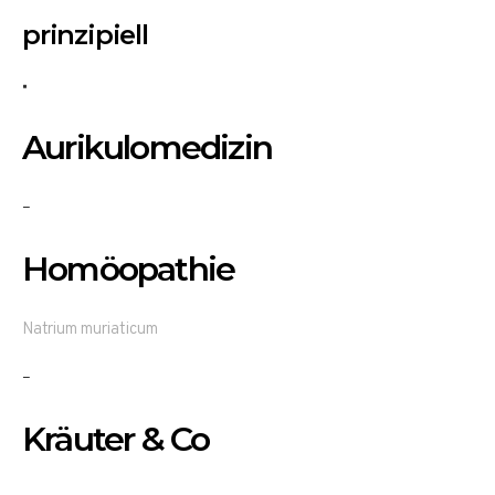
prinzipiell
Aurikulomedizin
–
Homöopathie
Natrium muriaticum
–
Kräuter & Co