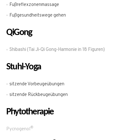
Fußreflexzonenmassage
Fußgesundheitswege gehen
QiGong
Shibashi (Tai Ji-Qi Gong-Harmonie in 18 Figuren)
Stuhl-Yoga
sitzende Vorbeugeübungen
sitzende Rückbeugeübungen
Phytotherapie
®
Pycnogenol