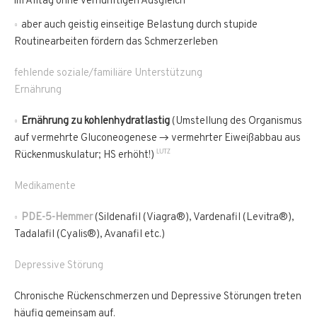
im Alltag ohne vernünftigen Ausgleich
aber auch geistig einseitige Belastung durch stupide
Routinearbeiten fördern das Schmerzerleben
fehlende soziale/familiäre Unterstützung
Ernährung
Ernährung zu kohlenhydratlastig
(Umstellung des Organismus
auf vermehrte Gluconeogenese → vermehrter Eiweißabbau aus
LUTZ
Rückenmuskulatur; HS erhöht!)
Medikamente
PDE-5-Hemmer
(Sildenafil (Viagra®), Vardenafil (Levitra®),
Tadalafil (Cyalis®), Avanafil etc.)
Depressive Störung
Chronische Rückenschmerzen und Depressive Störungen treten
häufig gemeinsam auf.