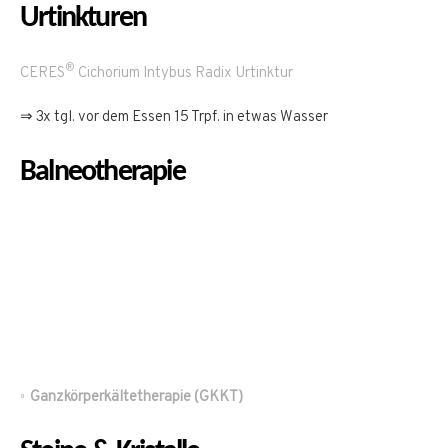
Urtinkturen
®
CERES
Cichorium Intybus Radix Urtinktur
⇒ 3x tgl. vor dem Essen 15 Trpf. in etwas Wasser
Balneotherapie
Ganzkörperkältetherapie (GKKT)