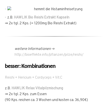
hemmt die Histaminfreisetzung
z.B.
HAWLIK Bio Reishi Extrakt Kapseln
⇒ 2x tgl. 2 Kps. (= 1200mg Bio Reishi Extrakt)
weitere Informationen →
http://bioeffekte.info/pflanzen/pilze/reishi/
besser: Kombinationen
Reishi + Hericium + Cordyceps + Vit.C
z.B.
HAWLIK Relax Vitalpilzmischung
⇒ 2x tgl. 2 Kps. zum Essen
(90 Kps. reichen ca. 3 Wochen und kosten ca. 36,90€)