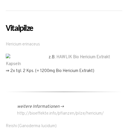
Vitalpilze
Hericium erinaceus
z.B.
HAWLIK Bio Hericium
Extrakt
Kapseln
⇒ 2x tgl. 2 Kps. (= 1200mg Bio Hericium Extrakt)
weitere Informationen →
http://bioeffekte.info/pflanzen/pilze/hericium/
Reishi (Ganoderma lucidum)