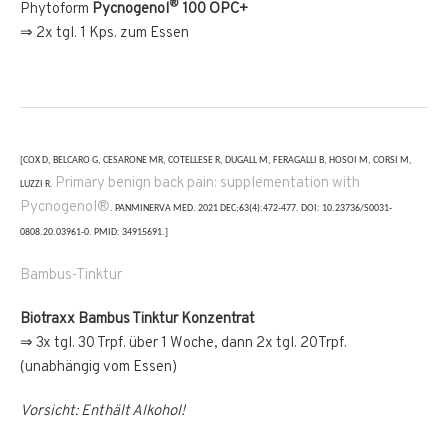
®
Phytoform
Pycnogenol
100 OPC+
⇒ 2x tgl. 1 Kps. zum Essen
[COX D, BELCARO G, CESARONE MR, COTELLESE R, DUGALL M, FERAGALLI B, HOSOI M, CORSI M,
Primary benign back pain: supplementation with
LUZZI R.
Pycnogenol®
. PANMINERVA MED. 2021 DEC;63(4):472-477. DOI: 10.23736/S0031-
0808.20.03961-0. PMID: 34915691.]
Bambus-Tinktur
Biotraxx Bambus Tinktur Konzentrat
⇒ 3x tgl. 30 Trpf. über 1 Woche, dann 2x tgl. 20Trpf.
(unabhängig vom Essen)
Vorsicht: Enthält Alkohol!