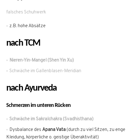
falsches Schuhwerk
z.B. hohe Absätze
nach TCM
Nieren-Yin-Mangel (Shen Yin Xu)
Schwäche im Gallenblasen-Meridian
nach Ayurveda
Schmerzen im unteren Rücken
Schwäche im Sakralchakra (Svadhisthana)
Dysbalance des
Apana Vata
(durch zu viel Sitzen, zu enge
Kleidung, körperliche o. geistige Überaktivität)