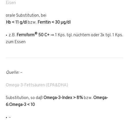
Eisen
orale Substitution, bei
Hb < 11 g/dl
bzw.
Ferritin < 30 µg/dl
®
z.B.
Ferroform
50 C+
⇒ 1 Kps. tgl. nüchtern oder 3x tgl. 1 Kps.
zum Essen
Quelle: –
Omega-3-Fettsäuren (EPA&DHA)
Substitution, so daß
Omega-3-Index > 8%
bzw.
Omega-
6:Omega-3 < 10
–