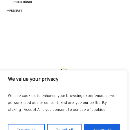
HINTERGRÜNDE
IMPRESSUM
We value your privacy
AKUT
INDIKATIONEN
HEILMETHODEN
We use cookies to enhance your browsing experience, serve
BEHANDLUNGSKONZEPTE
SONSTIGES
personalised ads or content, and analyse our traffic. By
clicking "Accept All", you consent to our use of cookies.
Datenschutzerklärung
/ NiSc web-d-sign © 2026 / All Rights