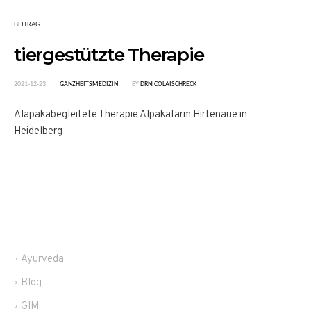
BEITRAG
tiergestützte Therapie
2021-12-23
GANZHEITSMEDIZIN
BY
DRNICOLAISCHRECK
Alapakabegleitete Therapie Alpakafarm Hirtenaue in
Heidelberg
Ayurveda
Blog
GIM