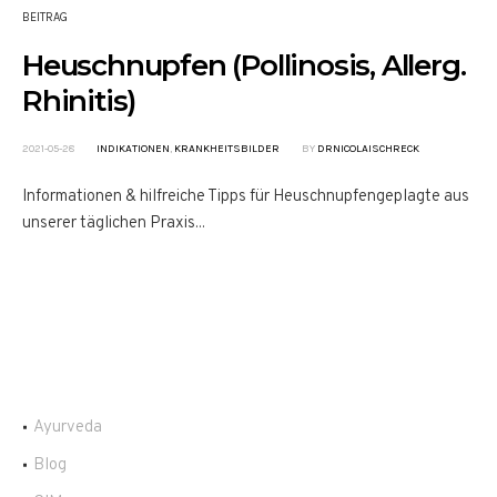
BEITRAG
Heuschnupfen (Pollinosis, Allerg.
Rhinitis)
2021-05-28
INDIKATIONEN
,
KRANKHEITSBILDER
BY
DRNICOLAISCHRECK
Informationen & hilfreiche Tipps für Heuschnupfengeplagte aus
unserer täglichen Praxis...
Ayurveda
Blog