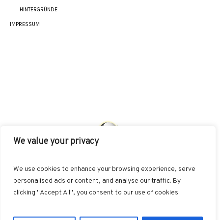
HINTERGRÜNDE
IMPRESSUM
We value your privacy
AKUT
INDIKATIONEN
HEILMETHODEN
We use cookies to enhance your browsing experience, serve
BEHANDLUNGSKONZEPTE
SONSTIGES
personalised ads or content, and analyse our traffic. By
clicking "Accept All", you consent to our use of cookies.
Datenschutzerklärung
/ NiSc web-d-sign © 2026 / All Rights