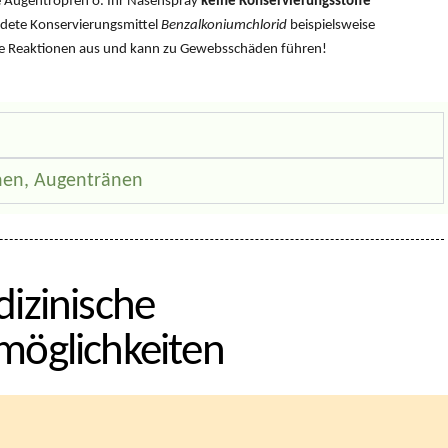
re Augentropfen o. Ihr Nasenspray
keine Konservierungsstoffe
ndete Konservierungsmittel
Benzalkoniumchlorid
beispielsweise
sche Reaktionen aus und kann zu Gewebsschäden führen!
nen, Augentränen
izinische
öglichkeiten