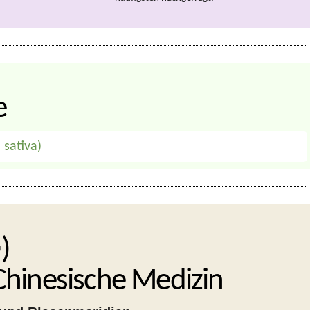
e
sativa)
)
 Chinesische Medizin