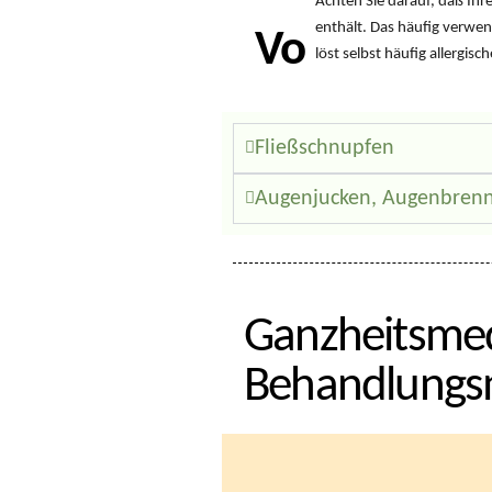
Achten Sie darauf, daß Ih
enthält. Das häufig verwe
Vorsicht
löst selbst häufig allergi
Fließschnupfen
Augenjucken, Augenbren
Ganzheitsmed
Behandlungsm