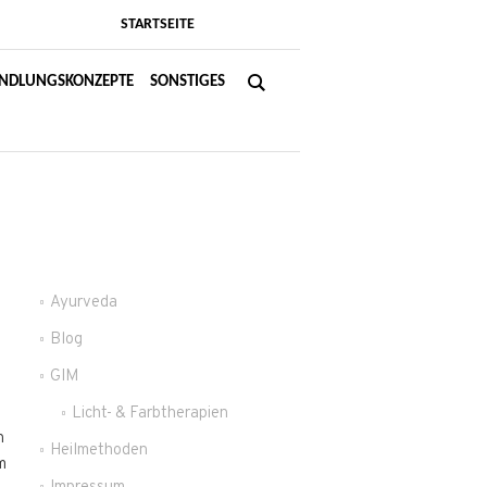
STARTSEITE
NDLUNGSKONZEPTE
SONSTIGES
Ayurveda
Blog
GIM
Licht- & Farbtherapien
n
Heilmethoden
m