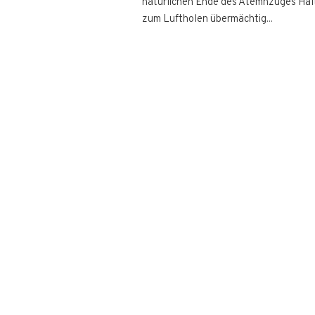
natürlichen Ende des Atemnzuges Halte
zum Luftholen übermächtig...