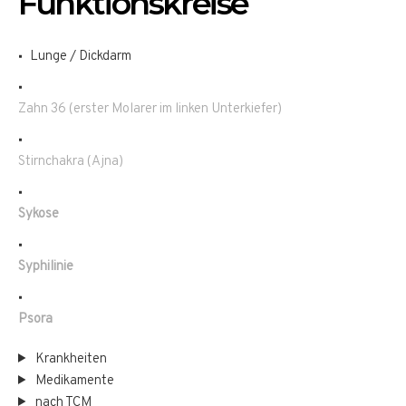
Funktionskreise
Lunge / Dickdarm
Zahn 36 (erster Molarer im linken Unterkiefer)
Stirnchakra (Ajna)
Sykose
Syphilinie
Psora
Krankheiten
Medikamente
nach TCM