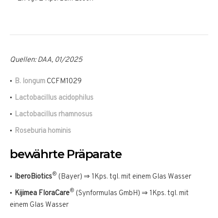
Quellen: DAA, 01/2025
B. longum
CCFM1029
Lactobacillus acidophilus
Lactobacillus rhamnosus
Roseburia hominis
bewährte Präparate
®
IberoBiotics
(Bayer) ⇒ 1Kps. tgl. mit einem Glas Wasser
®
Kijimea FloraCare
(Synformulas GmbH) ⇒ 1Kps. tgl. mit
einem Glas Wasser