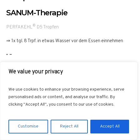
SANUM-Therapie
®
PERFAKEHL
D5 Tropfen
⇒ 1x tgl. 8 Trpf. in etwas Wasser vor dem Essen einnehmen
–
bei RAC auf Le8
We value your privacy
CERES Avena sativa
(Haferkraut)
Urtinktur
⇒ 2x tgl. 3 Trpf.
We use cookies to enhance your browsing experience, serve
bei RAC auf Gb43
personalised ads or content, and analyse our traffic. By
clicking "Accept All", you consent to our use of cookies.
®
CERES
Taraxacum Urtinktur
(Löwenzahn) ⇒ 2x tgl. 3 Trpf.
®
CERES
Calendula
Urtinktur
(Ringelblume) ⇒ 2x tgl. 3 Trpf.
Customise
Reject All
Accept All