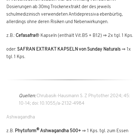
Dosierungen ab 30mg Trockenextrakt der des jeweils
schulmedizinisch verwendeten Antidepressiva ebenbürtig,
allerdings ohne deren Risiken und Nebenwirkungen.
z.B.:
Cefasafra
® Kapseln (enthält Vit.B5 + B12) ⇒ 2x tgl. 1 Kps.
oder:
SAFRAN EXTRAKT
KAPSELN von Sunday Naturals
⇒ 1x
tgl. 1 Kps.
Quellen:
Chrubasik-Hausmann S. Z Phytother 2024; 45:
10-14; doi: 10.1055/a-2132-4984
Ashwagandha
®
z.B.
Phytoform
Ashwagandha 500+
⇒ 1 Kps. tgl. zum Essen