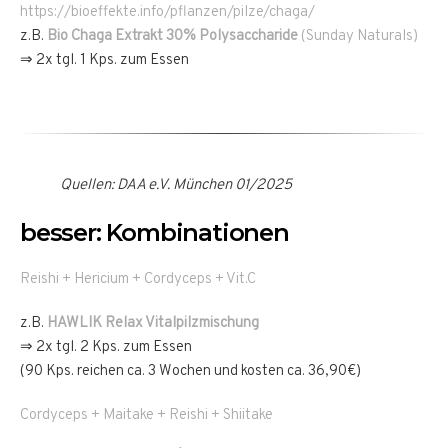
https://bioeffekte.info/pflanzen/pilze/chaga/
z.B.
Bio Chaga Extrakt
30% Polysaccharide
(Sunday Naturals)
⇒ 2x tgl. 1 Kps. zum Essen
Quellen: DAA e.V. München 01/2025
besser: Kombinationen
Reishi + Hericium + Cordyceps + Vit.C
z.B.
HAWLIK Relax Vitalpilzmischung
⇒ 2x tgl. 2 Kps. zum Essen
(90 Kps. reichen ca. 3 Wochen und kosten ca. 36,90€)
Cordyceps + Maitake + Reishi + Shiitake