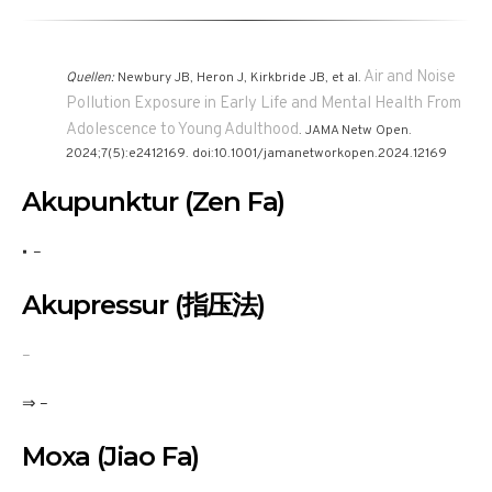
Air and Noise
Quellen:
Newbury JB, Heron J, Kirkbride JB, et al.
Pollution Exposure in Early Life and Mental Health From
Adolescence to Young Adulthood
. JAMA Netw Open.
2024;7(5):e2412169. doi:10.1001/jamanetworkopen.2024.12169
Akupunktur (Zen Fa)
–
Akupressur (指压法)
–
⇒ –
Moxa (Jiao Fa)