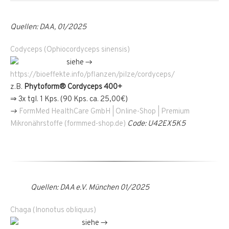
Quellen: DAA, 01/2025
Codyceps (Ophiocordyceps sinensis)
siehe →
https://bioeffekte.info/pflanzen/pilze/cordyceps/
z.B.
Phytoform® Cordyceps 400+
⇒ 3x tgl. 1 Kps. (90 Kps. ca. 25,00€)
→
FormMed HealthCare GmbH | Online-Shop | Premium
Mikronährstoffe (formmed-shop.de)
Code: U42EX5K5
Quellen: DAA e.V. München 01/2025
Chaga (Inonotus obliquus)
siehe →