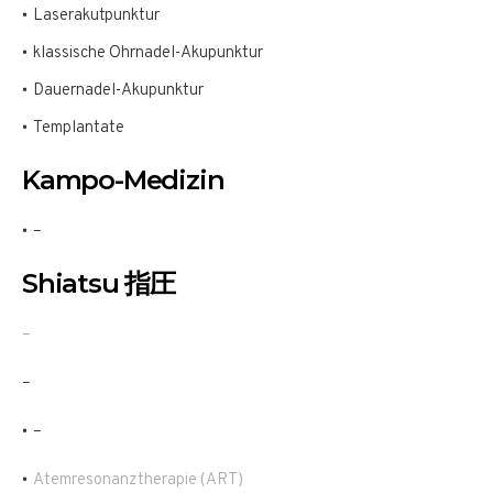
Laserakutpunktur
klassische Ohrnadel-Akupunktur
Dauernadel-Akupunktur
Templantate
Kampo-Medizin
–
Shiatsu 指圧
–
–
–
Atemresonanztherapie (ART)