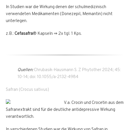
In Studien war die Wirkung denen der schulmedizinisch
verwendeten Medikamenten (Donezepil, Memantin) nicht
unterlegen.
z.B.:
Cefasafra
® Kapseln ⇒ 2x tgl. 1 Kps.
Quellen:
Chrubasik-Hausmann S. Z Phytother 2024; 45:
10-14; doi: 10.1055/a-2132-4984
Safran (Crocus sativus)
V.a. Crocin und Crocetin aus dem
Safranextrakt sind für die deutliche antidepressive Wirkung
verantwortlich.
In verschiedenen Studien war die Wirkung von Safran in