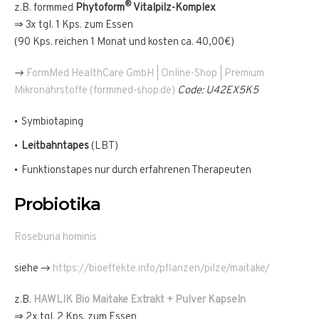
®
z.B. formmed
Phytoform
Vitalpilz-Komplex
⇒ 3x tgl. 1 Kps. zum Essen
(90 Kps. reichen 1 Monat und kosten ca. 40,00€)
→
FormMed HealthCare GmbH | Online-Shop | Premium
Mikronährstoffe (formmed-shop.de)
Code: U42EX5K5
Symbiotaping
Leitbahntapes
(LBT)
Funktionstapes nur durch erfahrenen Therapeuten
Probiotika
Roseburia hominis
siehe →
https://bioeffekte.info/pflanzen/pilze/maitake/
z.B.
HAWLIK Bio Maitake
Extrakt + Pulver Kapseln
⇒ 2x tgl. 2 Kps. zum Essen