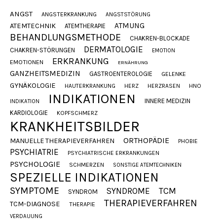
ANGST
ANGSTERKRANKUNG
ANGSTSTÖRUNG
ATMUNG
ATEMTECHNIK
ATEMTHERAPIE
BEHANDLUNGSMETHODE
CHAKREN-BLOCKADE
DERMATOLOGIE
CHAKREN-STÖRUNGEN
EMOTION
ERKRANKUNG
EMOTIONEN
ERNÄHRUNG
GANZHEITSMEDIZIN
GASTROENTEROLOGIE
GELENKE
GYNÄKOLOGIE
HAUTERKRANKUNG
HERZ
HERZRASEN
HNO
INDIKATIONEN
INNERE MEDIZIN
INDIKATION
KARDIOLOGIE
KOPFSCHMERZ
KRANKHEITSBILDER
ORTHOPÄDIE
MANUELLE THERAPIEVERFAHREN
PHOBIE
PSYCHIATRIE
PSYCHIATRISCHE ERKRANKUNGEN
PSYCHOLOGIE
SCHMERZEN
SONSTIGE ATEMTECHNIKEN
SPEZIELLE INDIKATIONEN
SYMPTOME
SYNDROME
TCM
SYNDROM
THERAPIEVERFAHREN
TCM-DIAGNOSE
THERAPIE
VERDAUUNG