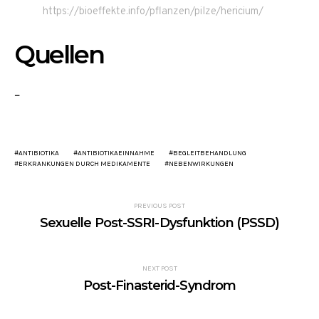
https://bioeffekte.info/pflanzen/pilze/hericium/
Quellen
–
ANTIBIOTIKA
ANTIBIOTIKAEINNAHME
BEGLEITBEHANDLUNG
ERKRANKUNGEN DURCH MEDIKAMENTE
NEBENWIRKUNGEN
PREVIOUS POST
Sexuelle Post-SSRI-Dysfunktion (PSSD)
NEXT POST
Post-Finasterid-Syndrom