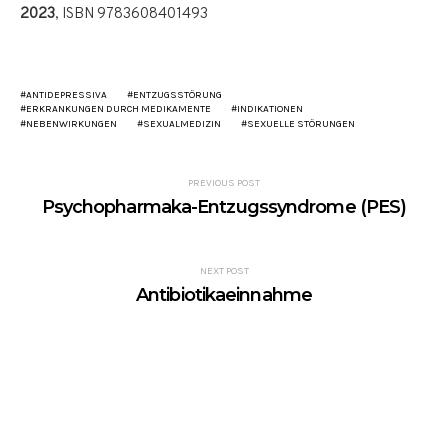
2023
, ISBN 9783608401493
ANTIDEPRESSIVA
ENTZUGSSTÖRUNG
ERKRANKUNGEN DURCH MEDIKAMENTE
INDIKATIONEN
NEBENWIRKUNGEN
SEXUALMEDIZIN
SEXUELLE STÖRUNGEN
PREVIOUS POST
Psychopharmaka-Entzugssyndrome (PES)
NEXT POST
Antibiotikaeinnahme