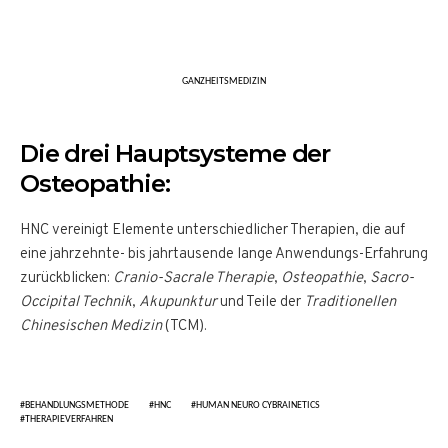
GANZHEITSMEDIZIN
Die drei Hauptsysteme der
Osteopathie:
HNC vereinigt Elemente unterschiedlicher Therapien, die auf
eine jahrzehnte- bis jahrtausende lange Anwendungs-Erfahrung
zurückblicken:
Cranio-Sacrale Therapie
,
Osteopathie
,
Sacro-
Occipital Technik
,
Akupunktur
und Teile der
Traditionellen
Chinesischen Medizin
(TCM).
BEHANDLUNGSMETHODE
HNC
HUMAN NEURO CYBRAINETICS
THERAPIEVERFAHREN