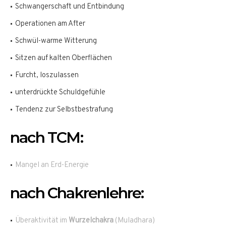
Schwangerschaft und Entbindung
Operationen am After
Schwül-warme Witterung
Sitzen auf kalten Oberflächen
Furcht, loszulassen
unterdrückte Schuldgefühle
Tendenz zur Selbstbestrafung
nach TCM:
Mangel an Erd-Energie
nach Chakrenlehre:
Überaktivität im
Wurzelchakra
(Muladhara)