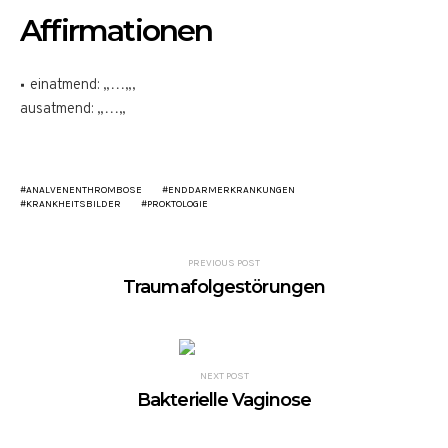
Affirmationen
einatmend: „
…
„,
ausatmend: „
…
„
ANALVENENTHROMBOSE
ENDDARMERKRANKUNGEN
KRANKHEITSBILDER
PROKTOLOGIE
PREVIOUS POST
Traumafolgestörungen
NEXT POST
Bakterielle Vaginose