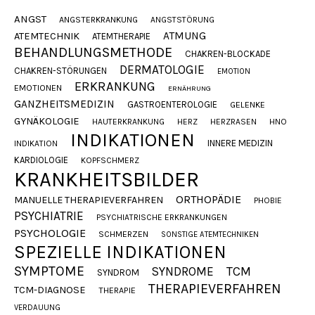
ANGST
ANGSTERKRANKUNG
ANGSTSTÖRUNG
ATMUNG
ATEMTECHNIK
ATEMTHERAPIE
BEHANDLUNGSMETHODE
CHAKREN-BLOCKADE
DERMATOLOGIE
CHAKREN-STÖRUNGEN
EMOTION
ERKRANKUNG
EMOTIONEN
ERNÄHRUNG
GANZHEITSMEDIZIN
GASTROENTEROLOGIE
GELENKE
GYNÄKOLOGIE
HAUTERKRANKUNG
HERZ
HERZRASEN
HNO
INDIKATIONEN
INNERE MEDIZIN
INDIKATION
KARDIOLOGIE
KOPFSCHMERZ
KRANKHEITSBILDER
ORTHOPÄDIE
MANUELLE THERAPIEVERFAHREN
PHOBIE
PSYCHIATRIE
PSYCHIATRISCHE ERKRANKUNGEN
PSYCHOLOGIE
SCHMERZEN
SONSTIGE ATEMTECHNIKEN
SPEZIELLE INDIKATIONEN
SYMPTOME
SYNDROME
TCM
SYNDROM
THERAPIEVERFAHREN
TCM-DIAGNOSE
THERAPIE
VERDAUUNG