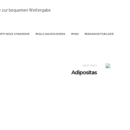
e zur bequemen Weitergabe
PTY NOSE SYNDROME
HALS-NASEN-OHREN
HNO
KRANKHEITSBILDER
NEXT POST
Adipositas