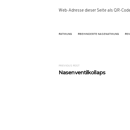
Web-Adresse dieser Seite als QR-Cod
ATMUNG
BEHINDERTE NASENATMUNG
EM
PREVIOUS POST
Nasenventilkollaps