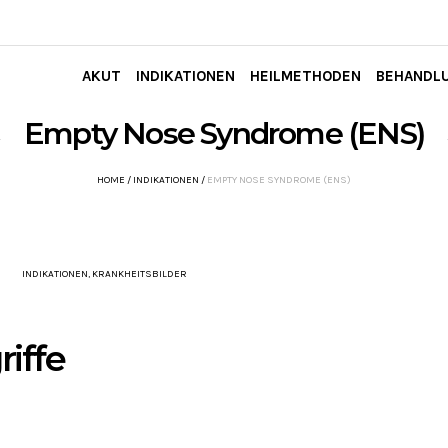
AKUT
INDIKATIONEN
HEILMETHODEN
BEHANDL
Empty Nose Syndrome (ENS)
HOME
/
INDIKATIONEN
/
EMPTY NOSE SYNDROME (ENS)
INDIKATIONEN
,
KRANKHEITSBILDER
riffe