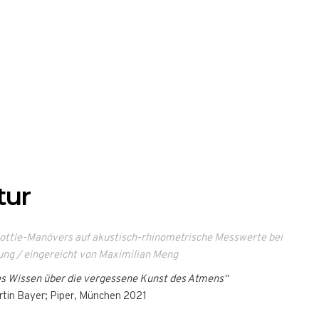
tur
Cottle-Manövers auf akustisch-rhinometrische Messwerte bei
ng / eingereicht von Maximilian Meng
s Wissen über die vergessene Kunst des Atmens“
rtin Bayer; Piper, München 2021