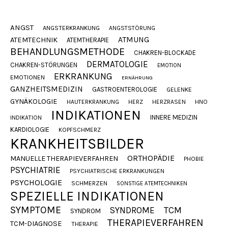
ANGST
ANGSTERKRANKUNG
ANGSTSTÖRUNG
ATMUNG
ATEMTECHNIK
ATEMTHERAPIE
BEHANDLUNGSMETHODE
CHAKREN-BLOCKADE
DERMATOLOGIE
CHAKREN-STÖRUNGEN
EMOTION
ERKRANKUNG
EMOTIONEN
ERNÄHRUNG
GANZHEITSMEDIZIN
GASTROENTEROLOGIE
GELENKE
GYNÄKOLOGIE
HAUTERKRANKUNG
HERZ
HERZRASEN
HNO
INDIKATIONEN
INNERE MEDIZIN
INDIKATION
KARDIOLOGIE
KOPFSCHMERZ
KRANKHEITSBILDER
ORTHOPÄDIE
MANUELLE THERAPIEVERFAHREN
PHOBIE
PSYCHIATRIE
PSYCHIATRISCHE ERKRANKUNGEN
PSYCHOLOGIE
SCHMERZEN
SONSTIGE ATEMTECHNIKEN
SPEZIELLE INDIKATIONEN
SYMPTOME
SYNDROME
TCM
SYNDROM
THERAPIEVERFAHREN
TCM-DIAGNOSE
THERAPIE