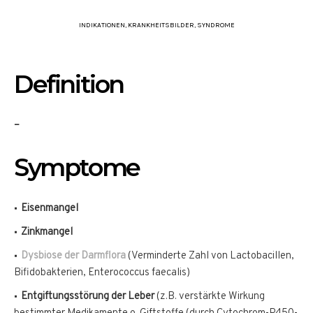
INDIKATIONEN
,
KRANKHEITSBILDER
,
SYNDROME
Definition
–
Symptome
Eisenmangel
Zinkmangel
Dysbiose der Darmflora
(Verminderte Zahl von Lactobacillen,
Bifidobakterien, Enterococcus faecalis)
Entgiftungsstörung der Leber
(z.B. verstärkte Wirkung