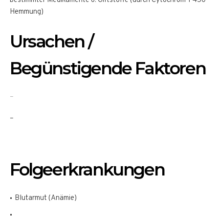
bestimmter Medikamente o. Giftstoffe (durch Cytochrom-P450-
Hemmung)
Ursachen /
Begünstigende Faktoren
–
–
Folgeerkrankungen
Blutarmut (Anämie)