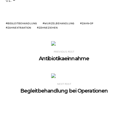
–
BEGLEITBEHANDLUNG
WURZELBEHANDLUNG
ZAHN-OP
ZAHNEXTRAKTION
ZÄHNEZIEHEN
PREVIOUS POST
Antibiotikaeinnahme
NEXT POST
Begleitbehandlung bei Operationen