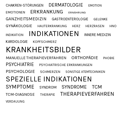
DERMATOLOGIE
CHAKREN-STÖRUNGEN
EMOTION
ERKRANKUNG
EMOTIONEN
ERNÄHRUNG
GANZHEITSMEDIZIN
GASTROENTEROLOGIE
GELENKE
GYNÄKOLOGIE
HAUTERKRANKUNG
HERZ
HERZRASEN
HNO
INDIKATIONEN
INNERE MEDIZIN
INDIKATION
KARDIOLOGIE
KOPFSCHMERZ
KRANKHEITSBILDER
ORTHOPÄDIE
MANUELLE THERAPIEVERFAHREN
PHOBIE
PSYCHIATRIE
PSYCHIATRISCHE ERKRANKUNGEN
PSYCHOLOGIE
SCHMERZEN
SONSTIGE ATEMTECHNIKEN
SPEZIELLE INDIKATIONEN
SYMPTOME
SYNDROME
TCM
SYNDROM
THERAPIEVERFAHREN
TCM-DIAGNOSE
THERAPIE
VERDAUUNG