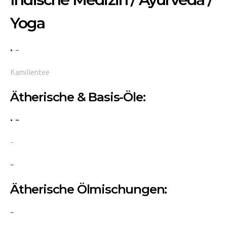
Yoga
–
Kamillentee
Ätherische & Basis-Öle:
–
–
–
Ätherische Ölmischungen:
–