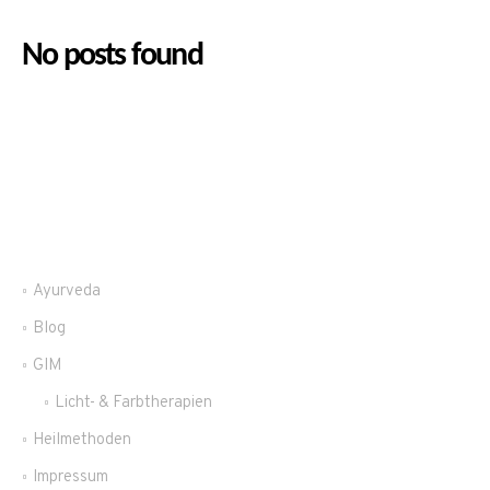
No posts found
Ayurveda
Blog
GIM
Licht- & Farbtherapien
Heilmethoden
Impressum