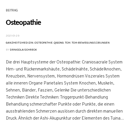
BEITRAG
Osteopathie
2021-01-29
GANZHEITSMEDIZIN
,
OSTEOPATHIE
,
QIGONG
,
TCM
,
TCM-BEWEGUNGSÜBUNGEN
BY
DRNICOLAISCHRECK
Die drei Hauptsysteme der Osteopathie: Craniosacrale System
Hirn- und Rückenmarkshäute, Schädelnähte, Schädelknochen,
Kreuzbein, Nervensystem, Hormondrüsen Viszerales System
alle inneren Organe Parietales System Knochen, Muskeln,
Sehnen, Bänder, Faszien, Gelenke Die unterschiedlichen
Techniken Direkte Techniken: Triggerpunkt-Behandlung
Behandlung schmerzhafter Punkte oder Punkte, die einen
ausstrahlenden Schmerzen auslösen durch direkten manuellen
Druck. Ähnlich der Ashi-Akupunktur oder Elementen des Tuina....