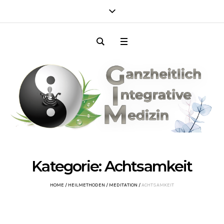
Kategorie:
Achtsamkeit
HOME
/
HEILMETHODEN
/
MEDITATION
/
ACHTSAMKEIT