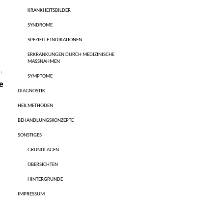
KRANKHEITSBILDER
SYNDROME
SPEZIELLE INDIKATIONEN
ERKRANKUNGEN DURCH MEDIZINISCHE
MASSNAHMEN
ST
SYMPTOME
e
DIAGNOSTIK
HEILMETHODEN
BEHANDLUNGSKONZEPTE
SONSTIGES
GRUNDLAGEN
ÜBERSICHTEN
HINTERGRÜNDE
IMPRESSUM