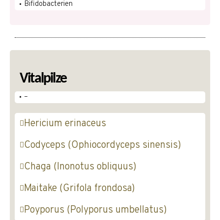
Bifidobacterien
Vitalpilze
–
Hericium erinaceus
Codyceps (Ophiocordyceps sinensis)
Chaga (Inonotus obliquus)
Maitake (Grifola frondosa)
Poyporus (Polyporus umbellatus)