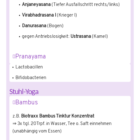
Anjaneyasana
(Tiefer Ausfallschritt rechts/links)
Virabhadrasana I
(Krieger I)
Danurasana
(Bogen)
gegen Antriebslosigkeit:
Ustrasana
(Kamel)
Pranayama
Lactobacillen
Bifidobacterien
Stuhl-Yoga
Bambus
z.B.
Biotraxx Bambus Tinktur Konzentrat
⇒ 3x tgl. 20Trpf. in Wasser, Tee o. Saft einnehmen
(unabhängig vom Essen)