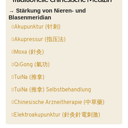
→ Stärkung von Nieren- und
Blasenmeridian
Akupunktur (针刺)
Akupressur (指压法)
Moxa (針灸)
QiGong (氣功)
TuiNa (推拿)
TuiNa (推拿) Selbstbehandlung
Chinesische Arzneitherapie (中草藥)
Elektroakupunktur (針灸針電刺激)