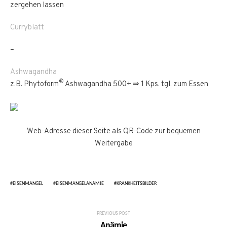
zergehen lassen
Curryblatt
–
Ashwagandha
®
z.B. Phytoform
Ashwagandha 500+ ⇒ 1 Kps. tgl. zum Essen
Web-Adresse dieser Seite als QR-Code zur bequemen
Weitergabe
EISENMANGEL
EISENMANGELANÄMIE
KRANKHEITSBILDER
PREVIOUS POST
Anämie