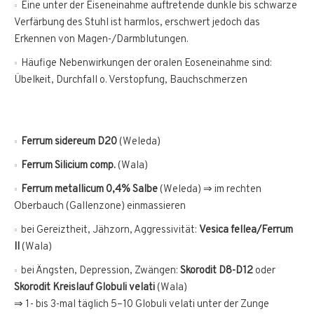
Eine unter der Eiseneinahme auftretende dunkle bis schwarze
Verfärbung des Stuhl ist harmlos, erschwert jedoch das
Erkennen von Magen-/Darmblutungen.
Häufige Nebenwirkungen der oralen Eoseneinahme sind:
Übelkeit, Durchfall o. Verstopfung, Bauchschmerzen
Ferrum sidereum D20
(Weleda)
Ferrum Silicium comp.
(Wala)
Ferrum metallicum 0,4% Salbe
(Weleda) ⇒ im rechten
Oberbauch (Gallenzone) einmassieren
bei Gereiztheit, Jähzorn, Aggressivität:
Vesica fellea/Ferrum
II
(Wala)
bei Ängsten, Depression, Zwängen:
Skorodit D8-D12
oder
Skorodit Kreislauf Globuli velati
(Wala)
⇒ 1- bis 3-mal täglich 5–10 Globuli velati unter der Zunge