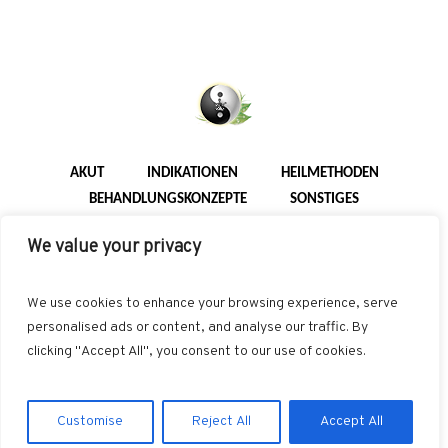
AKUT
INDIKATIONEN
HEILMETHODEN
BEHANDLUNGSKONZEPTE
SONSTIGES
We value your privacy
Datenschutzerklärung
/ NiSc web-d-sign © 2026 / All Rights
Reserved
We use cookies to enhance your browsing experience, serve
personalised ads or content, and analyse our traffic. By
clicking "Accept All", you consent to our use of cookies.
Customise
Reject All
Accept All