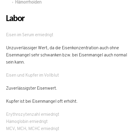
Hämorrhoiden
Labor
Eisen im Serum erniedrigt
Unzuverlässiger Wert, da die Eisenkonzentration auch ohne
Eisenmangel sehr schwanken bzw. bei Eisenmangel auch normal
sein kann.
Eisen und Kupfer im Vollblut
Zuverlässigster Eisenwert.
Kupfer ist bei Eisenmangel oft erhöht.
Erythrozytenzahl erniedrigt
Hämoglobin erniedrigt
MCV, MCH, MCHC erniedrigt