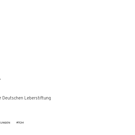
r Deutschen Leberstiftung
KUNGEN
TCM