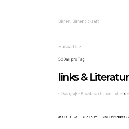
–
Birnen, Birnendicksaft
–
Maisbarttee
500ml pro Tag
links & Literatur
Das große Kochbuch für die Leber
de
ERNÄHRUNG
HEILDIÄT
SCHLEIMERKRAN