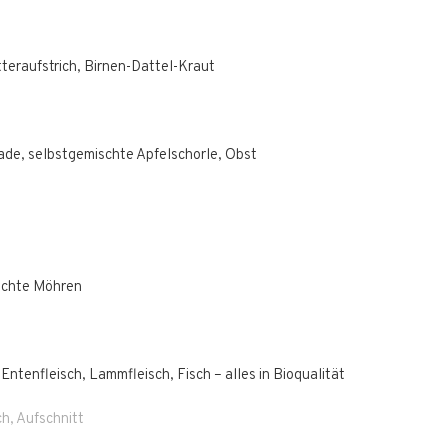
tteraufstrich, Birnen-Dattel-Kraut
ade, selbstgemischte Apfelschorle, Obst
kochte Möhren
 Entenfleisch, Lammfleisch, Fisch – alles in Bioqualität
h, Aufschnitt