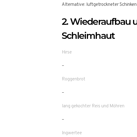
Alternative: luftgetrockneter Schinken
2. Wiederaufbau 
Schleimhaut
Hirse
–
Roggenbrot
–
lang gekochter Reis und Möhren
–
Ingwertee