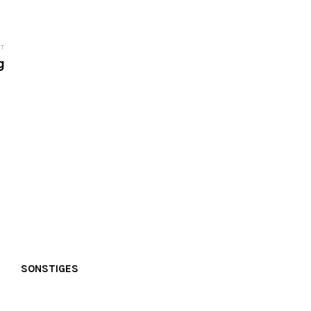
ST
g
SONSTIGES