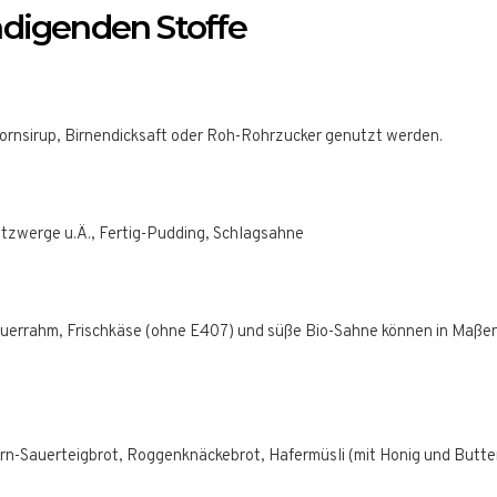
ädigenden Stoffe
rnsirup, Birnendicksaft oder Roh-Rohrzucker genutzt werden.
htzwerge u.Ä., Fertig-Pudding, Schlagsahne
Sauerrahm, Frischkäse (ohne E407) und süße Bio-Sahne können in Maße
orn-Sauerteigbrot, Roggenknäckebrot, Hafermüsli (mit Honig und Butte