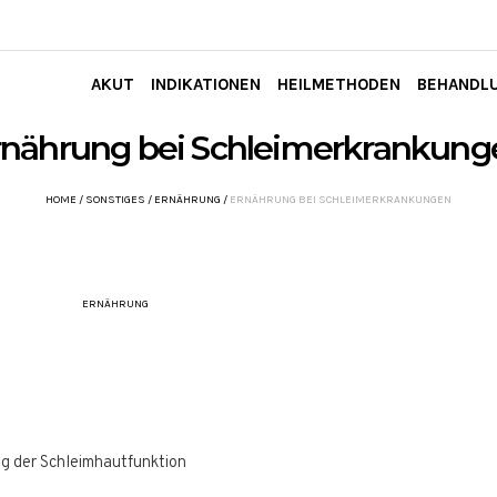
AKUT
INDIKATIONEN
HEILMETHODEN
BEHANDL
rnährung bei Schleimerkrankung
HOME
/
SONSTIGES
/
ERNÄHRUNG
/
ERNÄHRUNG BEI SCHLEIMERKRANKUNGEN
ERNÄHRUNG
g der Schleimhautfunktion