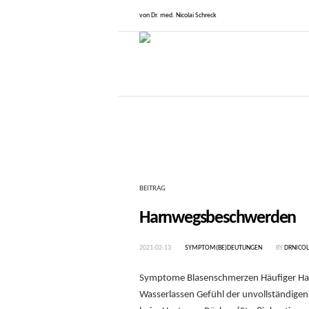
von Dr. med. Nicolai Schreck
BEITRAG
Harnwegsbeschwerden
2021-02-13
SYMPTOM(BE)DEUTUNGEN
BY
DRNICOL
Symptome Blasenschmerzen Häufiger Harn
Wasserlassen Gefühl der unvollständigen