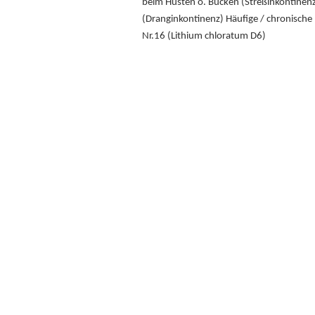
beim Husten o. Bücken (Streßinkontinenz
(Dranginkontinenz) Häufige / chronisch
Nr.16 (Lithium chloratum D6)