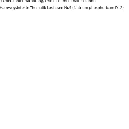
) Überstarker Harndrang, Urin nicht mehr halten können
e Harnwegsinfekte Thematik Loslassen Nr.9 (Natrium phosphoricum D12)