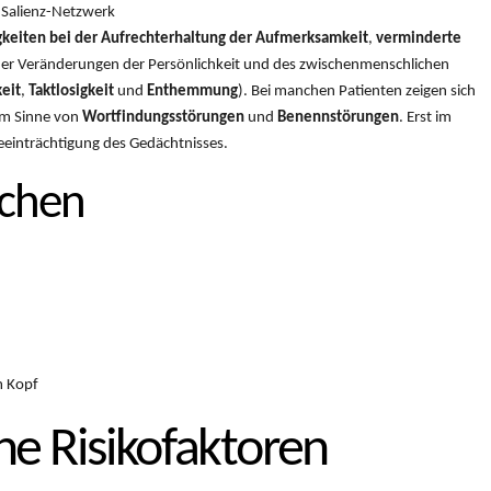
 Salienz-Netzwerk
gkeiten bei der Aufrechterhaltung der Aufmerksamkeit
,
verminderte
her Veränderungen der Persönlichkeit und des zwischenmenschlichen
eit
,
Taktlosigkeit
und
Enthemmung
). Bei manchen Patienten zeigen sich
im Sinne von
Wortfindungsstörungen
und
Benennstörungen
. Erst im
eeinträchtigung des Gedächtnisses.
achen
m Kopf
e Risikofaktoren