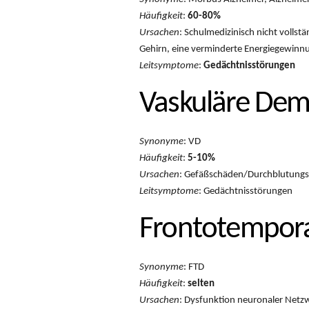
Häufigkeit
:
60-80%
Ursachen
: Schulmedizinisch nicht vollst
Gehirn, eine verminderte Energiegewinn
Leitsymptome
:
Gedächtnisstörungen
Vaskuläre De
Synonyme
: VD
Häufigkeit
:
5-10%
Ursachen
: Gefäßschäden/Durchblutungs
Leitsymptome
: Gedächtnisstörungen
Frontotempor
Synonyme
: FTD
Häufigkeit
:
selten
Ursachen
: Dysfunktion neuronaler Netzw