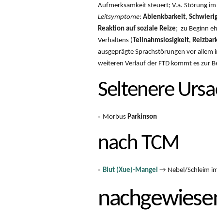
Aufmerksamkeit steuert; V.a. Störung im
Leitsymptome
:
Ablenkbarkeit
,
Schwieri
Reaktion auf soziale Reize
; zu Beginn e
Verhaltens (
Teilnahmslosigkeit
,
Reizbark
ausgeprägte Sprachstörungen vor allem 
weiteren Verlauf der FTD kommt es zur B
Seltenere Urs
Morbus
Parkinson
nach TCM
Blut (Xue)-Mangel
→ Nebel/Schleim i
nachgewiesen