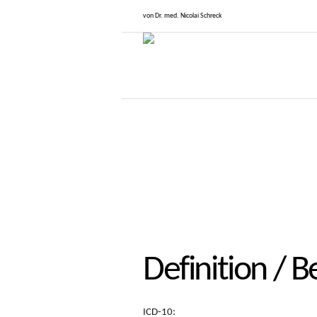
von Dr. med. Nicolai Schreck
Definition / B
ICD-10: