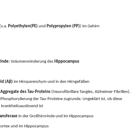
(v.a.
Polyethylen(PE)
und
Polypropylen (PP)
) im Gehirn
rinde
; Volumenminderung des
Hippocampus
n
id (Aβ)
im Hirnparenchym und in den Hirngefäßen
e
Aggregate des Tau-Proteins
(Neurofibrilläre Tangles, Alzheimer-Fibrillen).
 Phosphorylierung der Tau-Proteine zugrunde. Ungeklärt ist, ob diese
krankheitsauslösend ist
ransferase
in der Großhirnrinde und im Hippocampus
Cortex und im Hippocampus